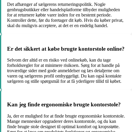
Det afhænger af sælgerens returneringspolitik. Nogle
genbrugsbutikker eller handelsplatforme tilbyder muligheden
for at returnere købte varer inden for en bestemt periode.
Kontroller dette, før du foretager dit køb. Hvis du køber privat,
skal du muligvis acceptere, at det er en endelig handel.
Er det sikkert at købe brugte kontorstole online?
Selvom der altid er en risiko ved onlinekøb, kan du tage
forholdsregler for at minimere risikoen. Sørg for at handle på
troværdige sider med gode anmeldelser og læs detaljerne om
varen og sælgerens profil omhyggeligt. Du kan også kontakte
sælgeren og stille spørgsmål for at få yderligere tillid til købet.
Kan jeg finde ergonomiske brugte kontorstole?
Ja, der er mulighed for at finde brugte ergonomiske kontorstole.
Mange mennesker opgraderer deres kontorstole, og du kan
finde brugte stole designet til optimal komfort og kropsstøtte.
Sørg for at læse om produktets funktioner og ergonomiske