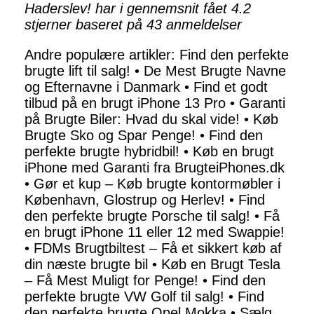
Haderslev! har i gennemsnit fået
4.2
stjerner baseret på
43
anmeldelser
Andre populære artikler:
Find den perfekte
brugte lift til salg!
•
De Mest Brugte Navne
og Efternavne i Danmark
•
Find et godt
tilbud på en brugt iPhone 13 Pro
•
Garanti
på Brugte Biler: Hvad du skal vide!
•
Køb
Brugte Sko og Spar Penge!
•
Find den
perfekte brugte hybridbil!
•
Køb en brugt
iPhone med Garanti fra BrugteiPhones.dk
•
Gør et kup – Køb brugte kontormøbler i
København, Glostrup og Herlev!
•
Find
den perfekte brugte Porsche til salg!
•
Få
en brugt iPhone 11 eller 12 med Swappie!
•
FDMs Brugtbiltest – Få et sikkert køb af
din næste brugte bil
•
Køb en Brugt Tesla
– Få Mest Muligt for Penge!
•
Find den
perfekte brugte VW Golf til salg!
•
Find
den perfekte brugte Opel Mokka
•
Sælg