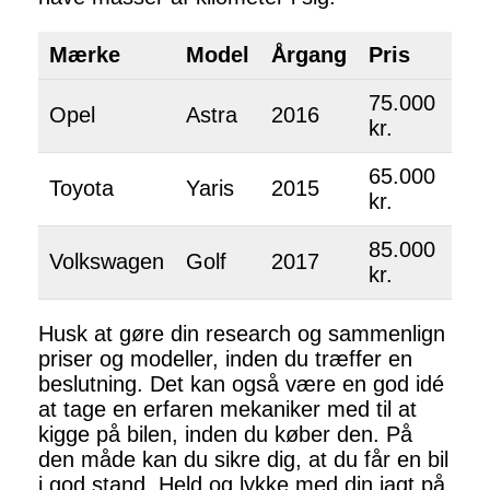
Mærke
Model
Årgang
Pris
75.000
Opel
Astra
2016
kr.
65.000
Toyota
Yaris
2015
kr.
85.000
Volkswagen
Golf
2017
kr.
Husk at gøre din research og sammenlign
priser og modeller, inden du træffer en
beslutning. Det kan også være en god idé
at tage en erfaren mekaniker med til at
kigge på bilen, inden du køber den. På
den måde kan du sikre dig, at du får en bil
i god stand. Held og lykke med din jagt på