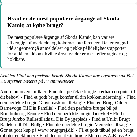
Hvad er de mest populære årgange af Skoda
Kamiq at købe brugt?
De mest populære årgange af Skoda Kamiq kan variere
afhængigt af markedet og købernes præferencer. Det er en god
idé at gennemgå anmeldelser og tjekke pålidelighedsrapporter
for at få en idé om, hvilke årgange der er mest eftertragtede og
holdbare.
Artiklen Find den perfekte brugte Skoda Kamiq har i gennemsnit fået
3.6
stjerner baseret på
31
anmeldelser
Andre populære artikler:
Find den perfekte brugte bærbar computer til
dit behov!
•
Find et godt brugt komfur til din køkkenindretning!
•
Find
den perfekte brugte Gravemaskine til Salg!
•
Find en Brugt Odder
Barnevogn Til Din Familie!
•
Find den perfekte brugte bil på
Bornholm og Rønne
•
Find den perfekte brugte ladcykel
•
Find et
Brugt Jumbo Rullestillads til Din Byggeplads
•
Find et Unikt Brugt
Badekar til Din Bolig
•
Find den perfekte brugte Mercedes til salg!
•
Gør et godt kup på www.brugtgrej.dk!
•
Få et godt tilbud på en brugt
robotplæneklipper
•
Find den perfekte brugte Mercedes A-Klasse!
•