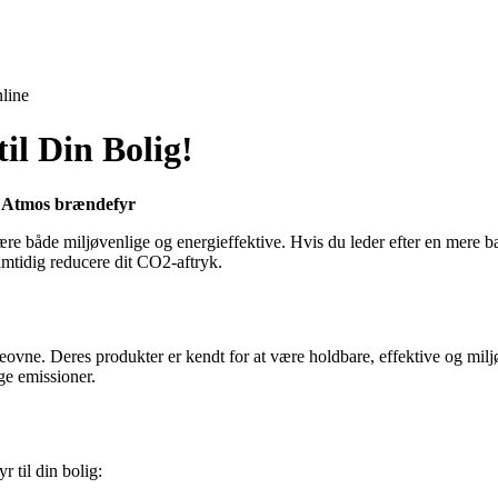
line
il Din Bolig!
 Atmos brændefyr
re både miljøvenlige og energieffektive. Hvis du leder efter en mere bæ
mtidig reducere dit CO2-aftryk.
ovne. Deres produkter er kendt for at være holdbare, effektive og mil
ge emissioner.
 til din bolig: