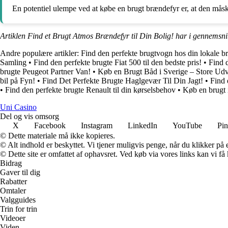
En potentiel ulempe ved at købe en brugt brændefyr er, at den måsk
Artiklen Find et Brugt Atmos Brændefyr til Din Bolig! har i gennemsni
Andre populære artikler:
Find den perfekte brugtvogn hos din lokale b
Samling
•
Find den perfekte brugte Fiat 500 til den bedste pris!
•
Find d
brugte Peugeot Partner Van!
•
Køb en Brugt Båd i Sverige – Store Udv
bil på Fyn!
•
Find Det Perfekte Brugte Haglgevær Til Din Jagt!
•
Find 
•
Find den perfekte brugte Renault til din kørselsbehov
•
Køb en brugt 
Uni Casino
Del og vis omsorg
X
Facebook
Instagram
LinkedIn
YouTube
Pin
© Dette materiale må ikke kopieres.
© Alt indhold er beskyttet. Vi tjener muligvis penge, når du klikker på e
© Dette site er omfattet af ophavsret. Ved køb via vores links kan vi 
Bidrag
Gaver til dig
Rabatter
Omtaler
Valgguides
Trin for trin
Videoer
Viden