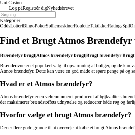
Uni Casino
Log på
Registrér dig
Nyhedsbrevet
Kategorier
Odds
Lotteri
Bingo
Poker
Spillemaskiner
Roulette
Taktikker
Ratings
Spil
On
Find et Brugt Atmos Brændefyr t
Brændefyr brugt
|
Atmos brændefyr brugt
|
Brugt brændefyr
|
Brugt
Brændeovne er et populært valg til opvarmning af boliger, og de kan væ
Atmos brændefyr. Dette kan være en god måde at spare penge på og sa
Hvad er et Atmos brændefyr?
Atmos brændefyr er en velrenommeret producent af højkvalitets brænde
der maksimerer brændstoffets udnyttelse og reducerer både røg og farli
Hvorfor vælge et brugt Atmos brændefyr?
Der er flere gode grunde til at overveje at købe et brugt Atmos brændefyr