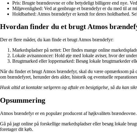
Pris: Brugte brændeovne er ofte betydeligt billigere end nye. V
Miljøvenlighed: Ved at genbruge et brændefyr er du med til at mi
Holdbarhed: Atmos brændefyr er kendt for deres holdbarhed. Sel
Hvordan finder du et brugt Atmos brændef
Der er flere måder, du kan finde et brugt Atmos brændefyr:
Markedspladser på nettet: Der findes mange online markedsplads
Lokale avisannoncer: Hold øje med lokale aviser, hvor der under
Brugtmarked eller loppemarked: Besøg lokale brugtmarkeder ell
Når du finder et brugt Atmos brændefyr, skal du være opmærksom på dets 
om brændefyret, herunder dets alder, historik og eventuelle reparationer
Husk altid at kontakte sælgeren og aftale en besigtigelse, så du kan sikr
Opsummering
Atmos brændefyr er en populær producent af højkvalitets brændeovne. V
Gå på jagt online på forskellige markedspladser eller besøg lokale brug
foretager dit køb.