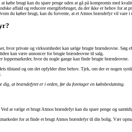
ed at købe brugt kan du spare penge uden at gå på kompromis med kvalit
ndske affald og reducere energiforbruget, da der ikke er behov for at pr
vom du køber brugt, kan du forvente, at et Atmos brændefyr vil vare i
yr?
er, hvor private og virksomheder kan sælge brugte brændeovne. Søg eft
tiden kan være annoncer for brugte brændeovne til salg.
er loppemarkeder, hvor du nogle gange kan finde brugte brændeovne.
tilstand og om det opfylder dine behov. Tjek, om der er nogen synlige t
.
e dig, at brændefyret er i orden, før du foretager en købsbeslutning.
ed at vælge et brugt Atmos brændefyr kan du spare penge og samtidig b
tmarkeder for at finde et brugt Atmos brændefyr til din bolig. Vær opmæ