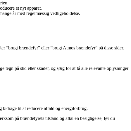
eten.
oducere et nyt apparat.
 mange år med regelmæssig vedligeholdelse.
er “brugt brændefyr” eller “brugt Atmos brændefyr” på disse sider.
egn på slid eller skader, og sørg for at få alle relevante oplysninger
idrage til at reducere affald og energiforbrug.
rksom på brændefyrets tilstand og aftal en besigtigelse, før du