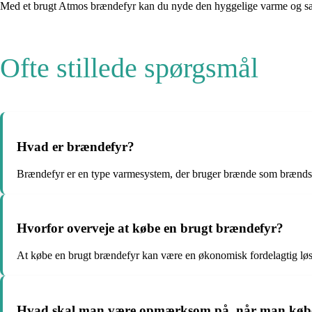
Med et brugt Atmos brændefyr kan du nyde den hyggelige varme og samt
Ofte stillede spørgsmål
Hvad er brændefyr?
Brændefyr er en type varmesystem, der bruger brænde som brændsto
Hvorfor overveje at købe en brugt brændefyr?
At købe en brugt brændefyr kan være en økonomisk fordelagtig løsni
Hvad skal man være opmærksom på, når man købe