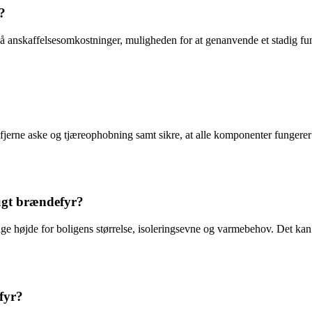
?
på anskaffelsesomkostninger, muligheden for at genanvende et stadig f
fjerne aske og tjæreophobning samt sikre, at alle komponenter fungerer k
ugt brændefyr?
ge højde for boligens størrelse, isoleringsevne og varmebehov. Det kan væ
fyr?