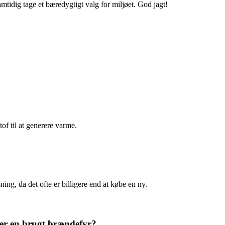
idig tage et bæredygtigt valg for miljøet. God jagt!
f til at generere varme.
ng, da det ofte er billigere end at købe en ny.
r en brugt brændefyr?