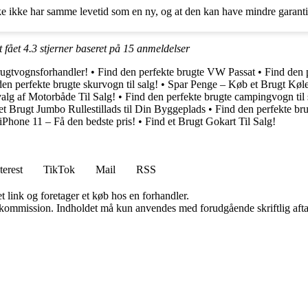
e ikke har samme levetid som en ny, og at den kan have mindre garanti 
t fået
4.3
stjerner baseret på
15
anmeldelser
rugtvognsforhandler!
•
Find den perfekte brugte VW Passat
•
Find den p
en perfekte brugte skurvogn til salg!
•
Spar Penge – Køb et Brugt Køl
alg af Motorbåde Til Salg!
•
Find den perfekte brugte campingvogn til 
et Brugt Jumbo Rullestillads til Din Byggeplads
•
Find den perfekte bru
iPhone 11 – Få den bedste pris!
•
Find et Brugt Gokart Til Salg!
terest
TikTok
Mail
RSS
t link og foretager et køb hos en forhandler.
få kommission. Indholdet må kun anvendes med forudgående skriftlig afta