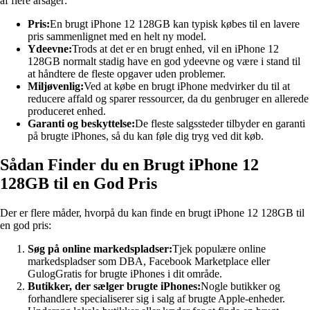
af flere årsager:
Pris:
En brugt iPhone 12 128GB kan typisk købes til en lavere
pris sammenlignet med en helt ny model.
Ydeevne:
Trods at det er en brugt enhed, vil en iPhone 12
128GB normalt stadig have en god ydeevne og være i stand til
at håndtere de fleste opgaver uden problemer.
Miljøvenlig:
Ved at købe en brugt iPhone medvirker du til at
reducere affald og sparer ressourcer, da du genbruger en allerede
produceret enhed.
Garanti og beskyttelse:
De fleste salgssteder tilbyder en garanti
på brugte iPhones, så du kan føle dig tryg ved dit køb.
Sådan Finder du en Brugt iPhone 12
128GB til en God Pris
Der er flere måder, hvorpå du kan finde en brugt iPhone 12 128GB til
en god pris:
Søg på online markedspladser:
Tjek populære online
markedspladser som DBA, Facebook Marketplace eller
GulogGratis for brugte iPhones i dit område.
Butikker, der sælger brugte iPhones:
Nogle butikker og
forhandlere specialiserer sig i salg af brugte Apple-enheder.