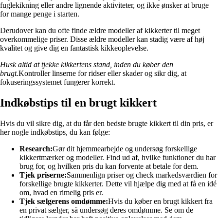
fuglekikning eller andre lignende aktiviteter, og ikke ønsker at bruge
for mange penge i starten.
Derudover kan du ofte finde ældre modeller af kikkerter til meget
overkommelige priser. Disse ældre modeller kan stadig være af høj
kvalitet og give dig en fantastisk kikkeoplevelse.
Husk altid at tjekke kikkertens stand, inden du køber den
brugt.
Kontroller linserne for ridser eller skader og sikr dig, at
fokuseringssystemet fungerer korrekt.
Indkøbstips til en brugt kikkert
Hvis du vil sikre dig, at du får den bedste brugte kikkert til din pris, er
her nogle indkøbstips, du kan følge:
Research:
Gør dit hjemmearbejde og undersøg forskellige
kikkertmærker og modeller. Find ud af, hvilke funktioner du har
brug for, og hvilken pris du kan forvente at betale for dem.
Tjek priserne:
Sammenlign priser og check markedsværdien for
forskellige brugte kikkerter. Dette vil hjælpe dig med at få en idé
om, hvad en rimelig pris er.
Tjek sælgerens omdømme:
Hvis du køber en brugt kikkert fra
en privat sælger, så undersøg deres omdømme. Se om de