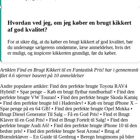
Hvordan ved jeg, om jeg køber en brugt kikkert
af god kvalitet?
For at sikre dig, at du køber en brugt kikkert af god kvalitet, bør
du undersøge sælgerens omdømme, læse anmeldelser, hvis det
er muligt, og inspicere kikkerten grundigt, før du køber.
Artiklen Find en Brugt Kikkert til en Fantastisk Pris! har i gennemsnit
fået
4.6
stjerner baseret på
10
anmeldelser
Andre populære artikler:
Find den perfekte brugte Toyota RAV4
Hybrid!
•
Spar penge – Køb en brugt flytbar rundbuehal!
•
Find den
perfekte brugte VW Touran!
•
Find den perfekte brugte Skoda Kamiq
•
Find den perfekte brugte bil i Haderslev!
•
Køb en brugt iPhone X –
Spar penge på en 64 GB!
•
Find den perfekte brugte Opel Mokka
•
Brugt Diesel Generator Til Salg – Få en God Pris!
•
Find et Brugt
Klaver til en God Pris!
•
Find et Brugt Fortelt til Salg!
•
Find den
perfekte brugte Audi A6!
•
Find den perfekte brugte iPhone 10 til den
bedste pris!
•
Find den perfekte brugte Seat Arona!
•
Brug af
Brændekløver – En Guide til Genbrug
•
Beregn brugtmoms på biler