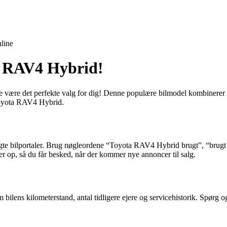
line
a RAV4 Hybrid!
 være det perfekte valg for dig! Denne populære bilmodel kombinerer 
e Toyota RAV4 Hybrid.
 brugte bilportaler. Brug nøgleordene “Toyota RAV4 Hybrid brugt”, “b
ner op, så du får besked, når der kommer nye annoncer til salg.
ilens kilometerstand, antal tidligere ejere og servicehistorik. Spørg o