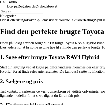
Uni Casino
Log på
Registrér dig
Nyhedsbrevet
Kategorier
Odds
Lotteri
Bingo
Poker
Spillemaskiner
Roulette
Taktikker
Ratings
Spil
On
Find den perfekte brugte Toyot
Er du på udkig efter en brugt bil? En brugt Toyota RAV4 Hybrid kunne
Læs videre for at få nogle nyttige tips til at finde den perfekte brugt
1. Søge efter brugte Toyota RAV4 Hybrid
Start din søgning ved at kigge på bilforhandleres hjemmesider eller
Hybrid” for at finde relevante resultater. Du kan også sætte notifikatio
2. Sælgere og pris
Tag kontakt til sælgerne og vær opmærksom på vigtige oplysninger som b
lignende modeller for at sikre dig, at du får en fair pris.