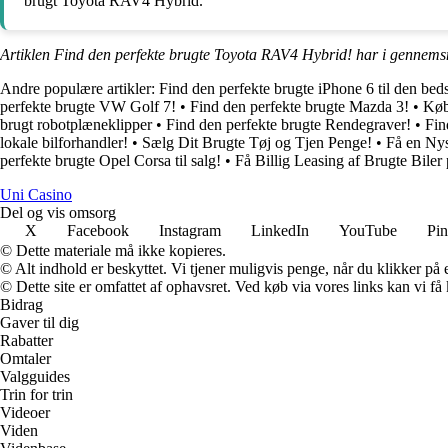
brugt Toyota RAV4 Hybrid.
Artiklen Find den perfekte brugte Toyota RAV4 Hybrid! har i gennemsn
Andre populære artikler:
Find den perfekte brugte iPhone 6 til den beds
perfekte brugte VW Golf 7!
•
Find den perfekte brugte Mazda 3!
•
Køb
brugt robotplæneklipper
•
Find den perfekte brugte Rendegraver!
•
Fin
lokale bilforhandler!
•
Sælg Dit Brugte Tøj og Tjen Penge!
•
Få en Nys
perfekte brugte Opel Corsa til salg!
•
Få Billig Leasing af Brugte Biler
Uni Casino
Del og vis omsorg
X
Facebook
Instagram
LinkedIn
YouTube
Pin
© Dette materiale må ikke kopieres.
© Alt indhold er beskyttet. Vi tjener muligvis penge, når du klikker på e
© Dette site er omfattet af ophavsret. Ved køb via vores links kan vi 
Bidrag
Gaver til dig
Rabatter
Omtaler
Valgguides
Trin for trin
Videoer
Viden