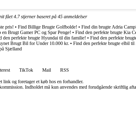
it fået
4.7
stjerner baseret på
45
anmeldelser
te pris!
•
Find Billige Brugte Golfbolde!
•
Find din brugte Adria Camp
 en Brugt Gamer PC og Spar Penge!
•
Find den perfekte brugte Kia C
d den perfekte brugte Hyundai til din familie!
•
Find den perfekte brugt
ynet Brugt Bil for Under 10.000 kr.
•
Find den perfekte brugte elbil til 
 på Sjælland
terest
TikTok
Mail
RSS
t link og foretager et køb hos en forhandler.
få kommission. Indholdet må kun anvendes med forudgående skriftlig afta