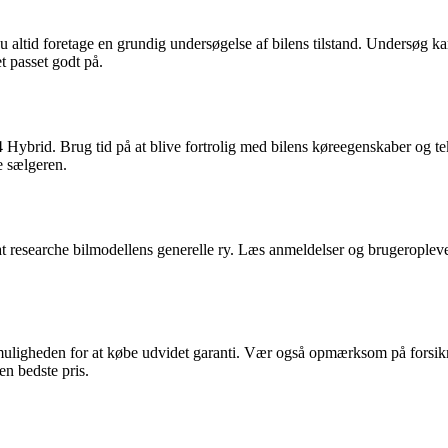
altid foretage en grundig undersøgelse af bilens tilstand. Undersøg karo
et passet godt på.
 Hybrid. Brug tid på at blive fortrolig med bilens køreegenskaber og 
e sælgeren.
esearche bilmodellens generelle ry. Læs anmeldelser og brugeroplevelser
 muligheden for at købe udvidet garanti. Vær også opmærksom på forsi
en bedste pris.