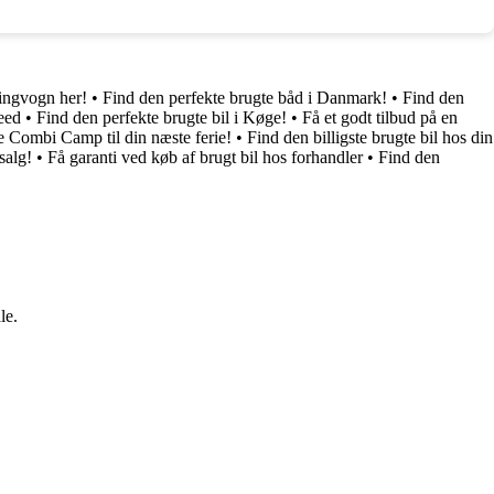
ingvogn her!
•
Find den perfekte brugte båd i Danmark!
•
Find den
eed
•
Find den perfekte brugte bil i Køge!
•
Få et godt tilbud på en
e Combi Camp til din næste ferie!
•
Find den billigste brugte bil hos din
salg!
•
Få garanti ved køb af brugt bil hos forhandler
•
Find den
le.