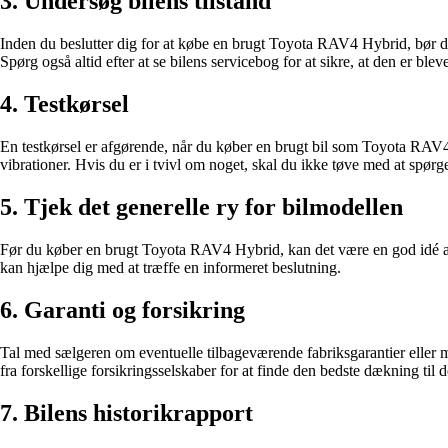
3. Undersøg bilens tilstand
Inden du beslutter dig for at købe en brugt Toyota RAV4 Hybrid, bør du 
Spørg også altid efter at se bilens servicebog for at sikre, at den er blev
4. Testkørsel
En testkørsel er afgørende, når du køber en brugt bil som Toyota RAV4
vibrationer. Hvis du er i tvivl om noget, skal du ikke tøve med at spørg
5. Tjek det generelle ry for bilmodellen
Før du køber en brugt Toyota RAV4 Hybrid, kan det være en god idé at r
kan hjælpe dig med at træffe en informeret beslutning.
6. Garanti og forsikring
Tal med sælgeren om eventuelle tilbageværende fabriksgarantier eller
fra forskellige forsikringsselskaber for at finde den bedste dækning til d
7. Bilens historikrapport