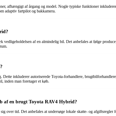
r, afhængigt af årgang og model. Nogle typiske funktioner inkludere
om adaptiv fartpilot og bakkamera.
rid?
 vedligeholdelsen af en almindelig bil. Det anbefales at følge producen
mrum.
d?
g. Dette inkluderer autoriserede Toyota-forhandlere, brugtbilforhandlere,
 bil, inden man foretager et køb.
 køb af en brugt Toyota RAV4 Hybrid?
 sig over tid. Det anbefales at undersøge lokale skatte- og afgiftsregler