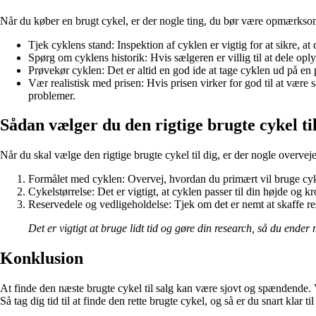
Når du køber en brugt cykel, er der nogle ting, du bør være opmærksom 
Tjek cyklens stand: Inspektion af cyklen er vigtig for at sikre, a
Spørg om cyklens historik: Hvis sælgeren er villig til at dele op
Prøvekør cyklen: Det er altid en god ide at tage cyklen ud på en 
Vær realistisk med prisen: Hvis prisen virker for god til at være
problemer.
Sådan vælger du den rigtige brugte cykel til
Når du skal vælge den rigtige brugte cykel til dig, er der nogle overveje
Formålet med cyklen: Overvej, hvordan du primært vil bruge cyklen
Cykelstørrelse: Det er vigtigt, at cyklen passer til din højde og 
Reservedele og vedligeholdelse: Tjek om det er nemt at skaffe r
Det er vigtigt at bruge lidt tid og gøre din research, så du ender m
Konklusion
At finde den næste brugte cykel til salg kan være sjovt og spændende.
Så tag dig tid til at finde den rette brugte cykel, og så er du snart klar ti