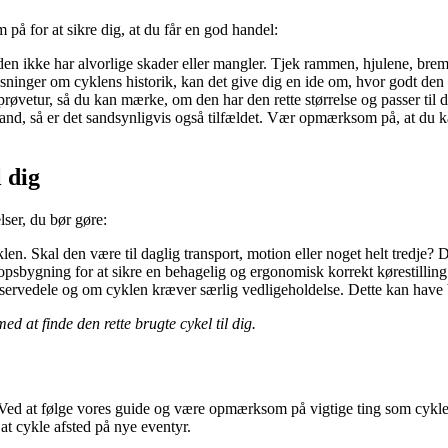
på for at sikre dig, at du får en god handel:
t den ikke har alvorlige skader eller mangler. Tjek rammen, hjulene, brems
lysninger om cyklens historik, kan det give dig en ide om, hvor godt den 
prøvetur, så du kan mærke, om den har den rette størrelse og passer til 
 sand, så er det sandsynligvis også tilfældet. Vær opmærksom på, at du k
 dig
lser, du bør gøre:
. Skal den være til daglig transport, motion eller noget helt tredje? D
kropsbygning for at sikre en behagelig og ergonomisk korrekt kørestilling.
eservedele og om cyklen kræver særlig vedligeholdelse. Dette kan have 
ed at finde den rette brugte cykel til dig.
 Ved at følge vores guide og være opmærksom på vigtige ting som cyklen
l at cykle afsted på nye eventyr.