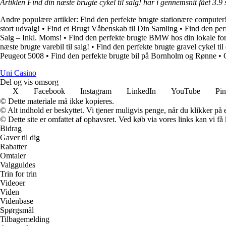
Artiklen Find din næste brugte cykel til salg! har i gennemsnit fået
3.9
s
Andre populære artikler:
Find den perfekte brugte stationære computer
stort udvalg!
•
Find et Brugt Våbenskab til Din Samling
•
Find den per
Salg – Inkl. Moms!
•
Find den perfekte brugte BMW hos din lokale fo
næste brugte varebil til salg!
•
Find den perfekte brugte gravel cykel til 
Peugeot 5008
•
Find den perfekte brugte bil på Bornholm og Rønne
•
Uni Casino
Del og vis omsorg
X
Facebook
Instagram
LinkedIn
YouTube
Pin
© Dette materiale må ikke kopieres.
© Alt indhold er beskyttet. Vi tjener muligvis penge, når du klikker på e
© Dette site er omfattet af ophavsret. Ved køb via vores links kan vi 
Bidrag
Gaver til dig
Rabatter
Omtaler
Valgguides
Trin for trin
Videoer
Viden
Videnbase
Spørgsmål
Tilbagemelding