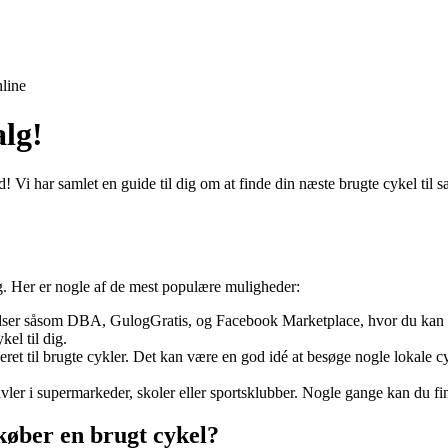
line
alg!
d! Vi har samlet en guide til dig om at finde din næste brugte cykel til s
alg. Her er nogle af de mest populære muligheder:
ser såsom DBA, GulogGratis, og Facebook Marketplace, hvor du kan finde
kel til dig.
ret til brugte cykler. Det kan være en god idé at besøge nogle lokale cy
er i supermarkeder, skoler eller sportsklubber. Nogle gange kan du find
øber en brugt cykel?