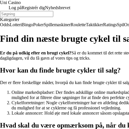
Uni Casino
Log på
Registrér dig
Nyhedsbrevet
Kategorier
Odds
Lotteri
Bingo
Poker
Spillemaskiner
Roulette
Taktikker
Ratings
Spil
On
Find din næste brugte cykel til s
Er du på udkig efter en brugt cykel?
Så er du kommet til det rette ste
dagligdagen, vil du få gavn af vores tips og tricks.
Hvor kan du finde brugte cykler til salg?
Der er flere forskellige måder, hvorpå du kan finde brugte cykler til s
Online markedspladser: Der findes adskillige online markedsplad
mulighed for at filtrere dine søgninger for at finde den perfekte cy
Cykelforretninger: Nogle cykelforretninger har en afdeling dedike
du mulighed for at se cyklerne og få professionel vejledning.
Lokale annoncer: Hold øje med lokale annoncer såsom opslagstavl
Hvad skal du være opmærksom på, når du k