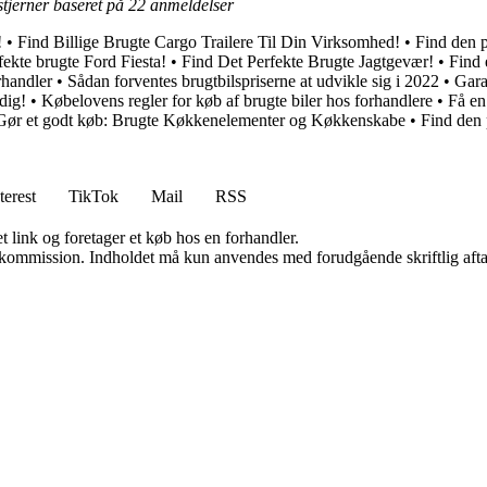
tjerner baseret på
22
anmeldelser
!
•
Find Billige Brugte Cargo Trailere Til Din Virksomhed!
•
Find den pe
fekte brugte Ford Fiesta!
•
Find Det Perfekte Brugte Jagtgevær!
•
Find 
rhandler
•
Sådan forventes brugtbilspriserne at udvikle sig i 2022
•
Gara
dig!
•
Købelovens regler for køb af brugte biler hos forhandlere
•
Få en
Gør et godt køb: Brugte Køkkenelementer og Køkkenskabe
•
Find den
terest
TikTok
Mail
RSS
t link og foretager et køb hos en forhandler.
få kommission. Indholdet må kun anvendes med forudgående skriftlig afta