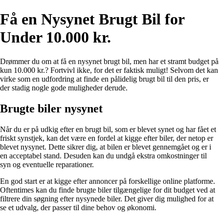
Få en Nysynet Brugt Bil for
Under 10.000 kr.
Drømmer du om at få en nysynet brugt bil, men har et stramt budget på
kun 10.000 kr.? Fortvivl ikke, for det er faktisk muligt! Selvom det kan
virke som en udfordring at finde en pålidelig brugt bil til den pris, er
der stadig nogle gode muligheder derude.
Brugte biler nysynet
Når du er på udkig efter en brugt bil, som er blevet synet og har fået et
friskt synstjek, kan det være en fordel at kigge efter biler, der netop er
blevet nysynet. Dette sikrer dig, at bilen er blevet gennemgået og er i
en acceptabel stand. Desuden kan du undgå ekstra omkostninger til
syn og eventuelle reparationer.
En god start er at kigge efter annoncer på forskellige online platforme.
Oftentimes kan du finde brugte biler tilgængelige for dit budget ved at
filtrere din søgning efter nysynede biler. Det giver dig mulighed for at
se et udvalg, der passer til dine behov og økonomi.