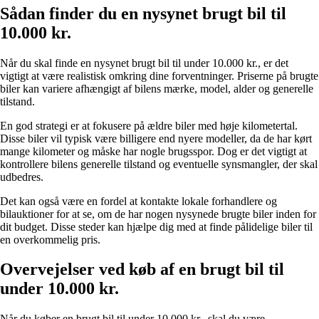
Sådan finder du en nysynet brugt bil til
10.000 kr.
Når du skal finde en nysynet brugt bil til under 10.000 kr., er det
vigtigt at være realistisk omkring dine forventninger. Priserne på brugte
biler kan variere afhængigt af bilens mærke, model, alder og generelle
tilstand.
En god strategi er at fokusere på ældre biler med høje kilometertal.
Disse biler vil typisk være billigere end nyere modeller, da de har kørt
mange kilometer og måske har nogle brugsspor. Dog er det vigtigt at
kontrollere bilens generelle tilstand og eventuelle synsmangler, der skal
udbedres.
Det kan også være en fordel at kontakte lokale forhandlere og
bilauktioner for at se, om de har nogen nysynede brugte biler inden for
dit budget. Disse steder kan hjælpe dig med at finde pålidelige biler til
en overkommelig pris.
Overvejelser ved køb af en brugt bil til
under 10.000 kr.
Når du køber en brugt bil til under 10.000 kr., skal du være