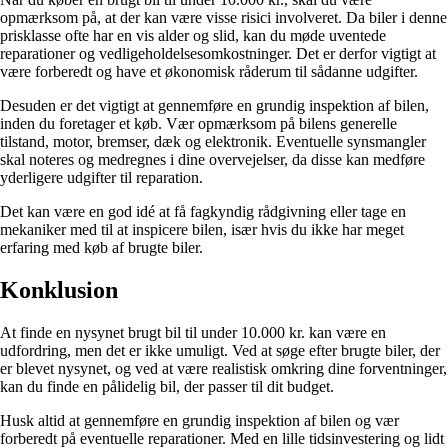
opmærksom på, at der kan være visse risici involveret. Da biler i denne
prisklasse ofte har en vis alder og slid, kan du møde uventede
reparationer og vedligeholdelsesomkostninger. Det er derfor vigtigt at
være forberedt og have et økonomisk råderum til sådanne udgifter.
Desuden er det vigtigt at gennemføre en grundig inspektion af bilen,
inden du foretager et køb. Vær opmærksom på bilens generelle
tilstand, motor, bremser, dæk og elektronik. Eventuelle synsmangler
skal noteres og medregnes i dine overvejelser, da disse kan medføre
yderligere udgifter til reparation.
Det kan være en god idé at få fagkyndig rådgivning eller tage en
mekaniker med til at inspicere bilen, især hvis du ikke har meget
erfaring med køb af brugte biler.
Konklusion
At finde en nysynet brugt bil til under 10.000 kr. kan være en
udfordring, men det er ikke umuligt. Ved at søge efter brugte biler, der
er blevet nysynet, og ved at være realistisk omkring dine forventninger,
kan du finde en pålidelig bil, der passer til dit budget.
Husk altid at gennemføre en grundig inspektion af bilen og vær
forberedt på eventuelle reparationer. Med en lille tidsinvestering og lidt