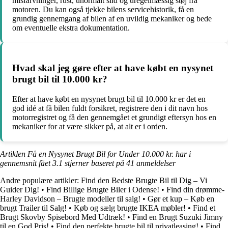
misfarvninger, rust, unormalt slid og uregelmæssig støj fra
motoren. Du kan også tjekke bilens servicehistorik, få en
grundig gennemgang af bilen af en uvildig mekaniker og bede
om eventuelle ekstra dokumentation.
Hvad skal jeg gøre efter at have købt en nysynet
brugt bil til 10.000 kr?
Efter at have købt en nysynet brugt bil til 10.000 kr er det en
god idé at få bilen fuldt forsikret, registrere den i dit navn hos
motorregistret og få den gennemgået et grundigt eftersyn hos en
mekaniker for at være sikker på, at alt er i orden.
Artiklen Få en Nysynet Brugt Bil for Under 10.000 kr. har i
gennemsnit fået
3.1
stjerner baseret på
41
anmeldelser
Andre populære artikler:
Find den Bedste Brugte Bil til Dig – Vi
Guider Dig!
•
Find Billige Brugte Biler i Odense!
•
Find din drømme-
Harley Davidson – Brugte modeller til salg!
•
Gør et kup – Køb en
brugt Trailer til Salg!
•
Køb og sælg brugte IKEA møbler!
•
Find et
Brugt Skovby Spisebord Med Udtræk!
•
Find en Brugt Suzuki Jimny
til en God Pris!
•
Find den perfekte brugte bil til privatleasing!
•
Find