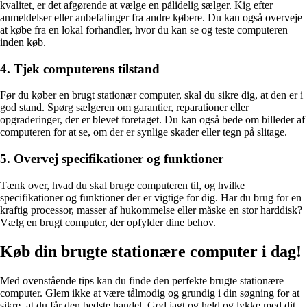
kvalitet, er det afgørende at vælge en pålidelig sælger. Kig efter
anmeldelser eller anbefalinger fra andre købere. Du kan også overveje
at købe fra en lokal forhandler, hvor du kan se og teste computeren
inden køb.
4. Tjek computerens tilstand
Før du køber en brugt stationær computer, skal du sikre dig, at den er i
god stand. Spørg sælgeren om garantier, reparationer eller
opgraderinger, der er blevet foretaget. Du kan også bede om billeder af
computeren for at se, om der er synlige skader eller tegn på slitage.
5. Overvej specifikationer og funktioner
Tænk over, hvad du skal bruge computeren til, og hvilke
specifikationer og funktioner der er vigtige for dig. Har du brug for en
kraftig processor, masser af hukommelse eller måske en stor harddisk?
Vælg en brugt computer, der opfylder dine behov.
Køb din brugte stationære computer i dag!
Med ovenstående tips kan du finde den perfekte brugte stationære
computer. Glem ikke at være tålmodig og grundig i din søgning for at
sikre, at du får den bedste handel. God jagt og held og lykke med dit