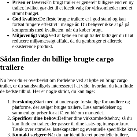
Prisen er lavere:
En brugt trailer er generelt billigere end en ny
trailer, hvilket gør det til et ideelt valg for virksomheder med et
stramt budget.
God kvalitet:
De fleste brugte trailere er i god stand og kan
fortsat fungere effektivt i mange år. Du behøver ikke at gå på
kompromis med kvaliteten, når du køber brugt.
Miljøvenligt valg:
Ved at købe en brugt trailer bidrager du til at
reducere miljømæssigt affald, da du genbruger et allerede
eksisterende produkt.
Sådan finder du billige brugte cargo
trailere
Nu hvor du er overbevist om fordelene ved at købe en brugt cargo
trailer, er du sandsynligvis interesseret i at vide, hvordan du kan finde
de bedste tilbud. Her er nogle skridt, du kan tage:
Forskning:
Start med at undersøge forskellige forhandlere og
platforme, der sælger brugte trailere. Læs anmeldelser og
sammenlign priser for at få en idé om markedet.
Specificer dine behov:
Definer dine virksomhedsbehov, så du
kan finde en trailer, der passer til dine laste- og transportkrav.
Tænk over størrelse, lastekapacitet og eventuelle specifikke krav.
Kontakt sælgere:
Når du har identificeret potentielle trailere,