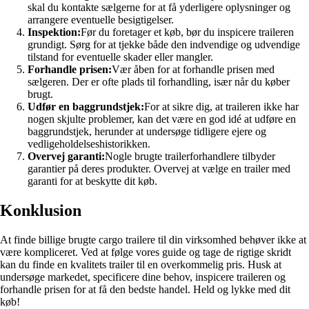
skal du kontakte sælgerne for at få yderligere oplysninger og
arrangere eventuelle besigtigelser.
Inspektion:
Før du foretager et køb, bør du inspicere traileren
grundigt. Sørg for at tjekke både den indvendige og udvendige
tilstand for eventuelle skader eller mangler.
Forhandle prisen:
Vær åben for at forhandle prisen med
sælgeren. Der er ofte plads til forhandling, især når du køber
brugt.
Udfør en baggrundstjek:
For at sikre dig, at traileren ikke har
nogen skjulte problemer, kan det være en god idé at udføre en
baggrundstjek, herunder at undersøge tidligere ejere og
vedligeholdelseshistorikken.
Overvej garanti:
Nogle brugte trailerforhandlere tilbyder
garantier på deres produkter. Overvej at vælge en trailer med
garanti for at beskytte dit køb.
Konklusion
At finde billige brugte cargo trailere til din virksomhed behøver ikke at
være kompliceret. Ved at følge vores guide og tage de rigtige skridt
kan du finde en kvalitets trailer til en overkommelig pris. Husk at
undersøge markedet, specificere dine behov, inspicere traileren og
forhandle prisen for at få den bedste handel. Held og lykke med dit
køb!