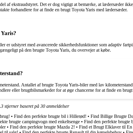
el af ekstraudstyret. Det er dog vigtigt at bemærke, at lædersæder ikke 
takte forhandlere for at finde en brugt Toyota Yaris med lædersæder.
 Yaris?
ller er udstyret med avancerede sikkerhedsfunktioner som adaptiv fart
tilgængeligt på den brugte Toyota Yaris, du overvejer at købe.
eterstand?
ometerstand. Antallet af brugte Toyota Yaris-biler med lav kilometersta
ndlere eller brugtbilsmarkeder for at øge chancerne for at finde en brug
.3
stjerner baseret på
30
anmeldelser
tbrug!
•
Find den perfekte brugte bil i Hillerød!
•
Find Billige Brugte D
fekte brugte campingvogn med enkeltsenge
•
Find den perfekte brugte 
ler
•
Find den perfekte brugte Mazda 2!
•
Find et Brugt Elklaver til En 
l til salg!
•
Find den perfekte brugte Renault til din kørselsbehov
•
Fin