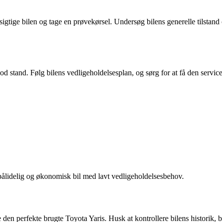
besigtige bilen og tage en prøvekørsel. Undersøg bilens generelle tilsta
god stand. Følg bilens vedligeholdelsesplan, og sørg for at få den servic
 pålidelig og økonomisk bil med lavt vedligeholdelsesbehov.
n perfekte brugte Toyota Yaris. Husk at kontrollere bilens historik, be