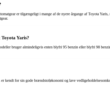
?
omatgear er tilgængeligt i mange af de nyere årgange af Toyota Yaris, 
tgear.
t Toyota Yaris?
odeller bruger almindeligvis enten blyfri 95 benzin eller blyfri 98 be
ris er kendt for sin gode brændstoføkonomi og lave vedligeholdelsesom