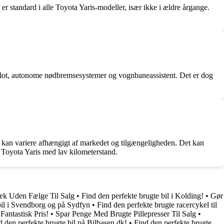
er standard i alle Toyota Yaris-modeller, især ikke i ældre årgange.
pilot, autonome nødbremsesystemer og vognbaneassistent. Det er dog
nd kan variere afhængigt af markedet og tilgængeligheden. Det kan
t Toyota Yaris med lav kilometerstand.
æk Uden Fælge Til Salg
•
Find den perfekte brugte bil i Kolding!
•
Gør
bil i Svendborg og på Sydfyn
•
Find den perfekte brugte racercykel til
Fantastisk Pris!
•
Spar Penge Med Brugte Pillepresser Til Salg
•
d den perfekte brugte bil på Bilbasen.dk!
•
Find den perfekte brugte