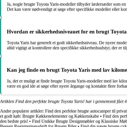
Ja, nogle brugte Toyota Yaris-modeller tilbyder lædersæder som en d
Det kan være nødvendigt at søge efter specifikke modeller eller kon
Hvordan er sikkerhedsniveauet for en brugt Toyota
Toyota Yaris har generelt et godt sikkerhedsniveau. De nyere mode
altid vigtigt at kontrollere den specifikke sikkerhedsudstyr, der er 
Kan jeg finde en brugt Toyota Yaris med lav kilom
Ja, det er muligt at finde brugte Toyota Yaris-modeller med lav kil
være en god ide at søge efter nyere årgange og kontakte flere forha
Artiklen Find den perfekte brugte Toyota Yaris! har i gennemsnit fået
4
Andre populære artikler:
Find den perfekte brugte autocamper til priva
et godt køb: Brugte Køkkenelementer og Køkkenskabe
•
Find den per
den bedste pris!
•
Find Unikke Brugte Designmøbler og Klassiske Møb
Beregn Registreringsafgift for Brugte Biler
•
Find din næste brugte cyke