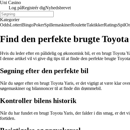
Uni Casino
Log på
Registrér dig
Nyhedsbrevet
Kategorier
Odds
Lotteri
Bingo
Poker
Spillemaskiner
Roulette
Taktikker
Ratings
Spil
On
Find den perfekte brugte Toyota 
Hvis du leder efter en pålidelig og økonomisk bil, er en brugt Toyota Y
I denne artikel vil vi give dig tips til at finde den perfekte brugte Toyota
Søgning efter den perfekte bil
Når du søger efter en brugt Toyota Yaris, er det vigtigt at være klar ov
søgemaskiner og bilannoncer til at finde din drømmebil.
Kontroller bilens historik
Når du har fundet en brugt Toyota Yaris, der falder i din smag, er det vi
fortiden.