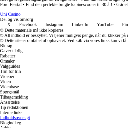
Ford Fiesta!
•
Find den perfekte brugte kabinescooter til 30 år!
•
Gør et
Uni Casino
Del og vis omsorg
X
Facebook
Instagram
LinkedIn
YouTube
Pin
© Dette materiale må ikke kopieres.
© Alt indhold er beskyttet. Vi tjener muligvis penge, når du klikker på e
© Dette site er omfattet af ophavsret. Ved køb via vores links kan vi 
Bidrag
Gaver til dig
Rabatter
Omtaler
Valgguides
Trin for trin
Videoer
Viden
Videnbase
Spørgsmål
Tilbagemelding
Ansættelse
Tip redaktionen
Interne links
Indholdsoversigt
Blogindlæg
Arkiv