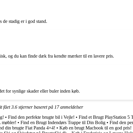
 de stadig er i god stand.
k, og du kan finde dæk fra kendte mærker til en lavere pris.
t for synlige skader eller buler inden køb.
t fået
3.6
stjerner baseret på
17
anmeldelser
ig!
•
Find den perfekte brugte bil i Vejle!
•
Find et Brugt PlayStation 5 T
 møbler!
•
Find en Brugt Indendørs Trappe til Din Bolig
•
Find den pe
nd din brugte Fiat Panda 4×4!
•
Køb en brugt Macbook til en god pris!