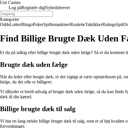
Uni Casino
Log på
Registrér dig
Nyhedsbrevet
Kategorier
Odds
Lotteri
Bingo
Poker
Spillemaskiner
Roulette
Taktikker
Ratings
Spil
On
Find Billige Brugte Dæk Uden Fæ
Er du på udkig efter billige brugte dæk uden fælge? Så er du kommet til d
Brugte dæk uden fælge
Når du leder efter brugte dæk, er det vigtigt at være opmærksom på, o
fælge, da det ofte er billigere.
Vi tilbyder et bredt udvalg af brugte dæk uden fælge, så du kan finde li
dæk til din kørsel.
Billige brugte dæk til salg
Vi har en lang række billige brugte dæk til salg, som er af høj kvalitet
forventninger.