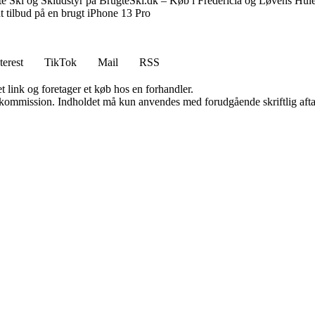
e Ski og Skiudstyr på BrugteSki.dk – Køb i Fredericia og Løvens Hul
t tilbud på en brugt iPhone 13 Pro
terest
TikTok
Mail
RSS
t link og foretager et køb hos en forhandler.
få kommission. Indholdet må kun anvendes med forudgående skriftlig afta