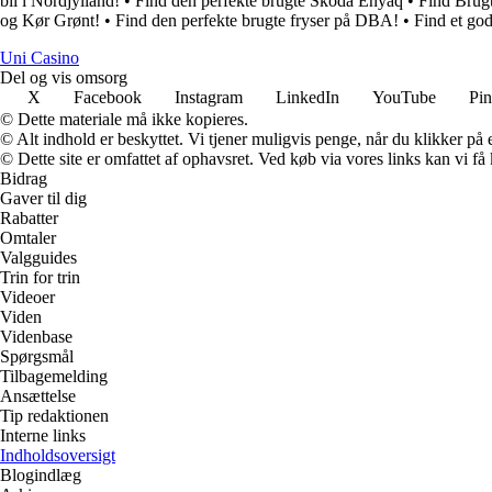
bil i Nordjylland!
•
Find den perfekte brugte Skoda Enyaq
•
Find Brugt
og Kør Grønt!
•
Find den perfekte brugte fryser på DBA!
•
Find et god
Uni Casino
Del og vis omsorg
X
Facebook
Instagram
LinkedIn
YouTube
Pin
© Dette materiale må ikke kopieres.
© Alt indhold er beskyttet. Vi tjener muligvis penge, når du klikker på e
© Dette site er omfattet af ophavsret. Ved køb via vores links kan vi 
Bidrag
Gaver til dig
Rabatter
Omtaler
Valgguides
Trin for trin
Videoer
Viden
Videnbase
Spørgsmål
Tilbagemelding
Ansættelse
Tip redaktionen
Interne links
Indholdsoversigt
Blogindlæg