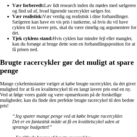
Vær forberedt:
Lav lidt research inden du mødes med sælgeren
og find ud af, hvad lignende racercykler sælges for.
Vær realistisk:
Vær venlig og realistisk i dine forhandlinger.
Sælgeren kan have en vis pris i tankerne, så hvis du vil have
cyklen til en lavere pris, skal du være rimelig og argumentere for
det.
Tjek cyklens stand:
Hvis cyklen har mindre fejl eller mangler,
kan du forsøge at bruge dette som en forhandlingsposition for at
få prisen ned.
Brugte racercykler gør det muligt at spare
penge
Mange cykelentusiaster vælger at købe brugte racercykler, da det giver
mulighed for at få en kvalitetscykel til en langt lavere pris end en ny.
Ved at følge vores guide og være opmærksom på de forskellige
muligheder, kan du finde den perfekte brugte racercykel til den bedste
pris!
“Jeg sparer mange penge ved at købe brugte racercykler.
Det er en fantastisk måde at få en kvalitetscykel uden at
sprænge budgettet!”