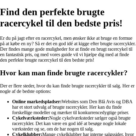
Find den perfekte brugte
racercykel til den bedste pris!
Er du på jagt efter en racercykel, men ønsker ikke at bruge en formue
på at købe en ny? Så er det en god idé at kigge efter brugte racercykler.
Der findes mange gode muligheder for at finde en brugt racercykel til
en fantastisk pris, og med vores guide vil vi hjælpe dig med at finde
den perfekte brugte racercykel til den bedste pris!
Hvor kan man finde brugte racercykler?
Der er flere steder, hvor du kan finde brugte racercykler til salg. Her er
nogle af de bedste options:
Online markedspladser:
Websites som Den Blå Avis og DBA
har et stort udvalg af brugte racercykler. Her kan du finde
forskellige modeller og mærker til konkurrencedygtige priser.
Cykelværksteder:
Nogle cykelværksteder sælger også brugte
racercykler. Det kan være en god idé at besøge nogle lokale
værksteder og se, om de har nogen til salg.
Cykelklubber:
Mange cykelklubber har interne salgssider, hvor