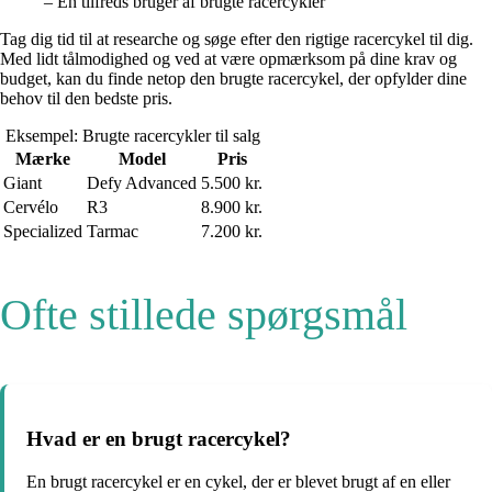
– En tilfreds bruger af brugte racercykler
Tag dig tid til at researche og søge efter den rigtige racercykel til dig.
Med lidt tålmodighed og ved at være opmærksom på dine krav og
budget, kan du finde netop den brugte racercykel, der opfylder dine
behov til den bedste pris.
Eksempel: Brugte racercykler til salg
Mærke
Model
Pris
Giant
Defy Advanced
5.500 kr.
Cervélo
R3
8.900 kr.
Specialized
Tarmac
7.200 kr.
Ofte stillede spørgsmål
Hvad er en brugt racercykel?
En brugt racercykel er en cykel, der er blevet brugt af en eller