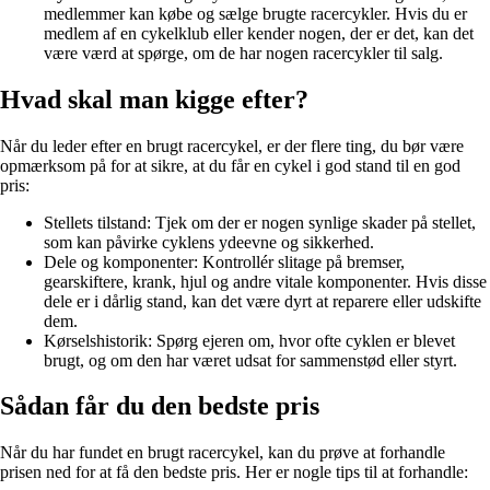
medlemmer kan købe og sælge brugte racercykler. Hvis du er
medlem af en cykelklub eller kender nogen, der er det, kan det
være værd at spørge, om de har nogen racercykler til salg.
Hvad skal man kigge efter?
Når du leder efter en brugt racercykel, er der flere ting, du bør være
opmærksom på for at sikre, at du får en cykel i god stand til en god
pris:
Stellets tilstand: Tjek om der er nogen synlige skader på stellet,
som kan påvirke cyklens ydeevne og sikkerhed.
Dele og komponenter: Kontrollér slitage på bremser,
gearskiftere, krank, hjul og andre vitale komponenter. Hvis disse
dele er i dårlig stand, kan det være dyrt at reparere eller udskifte
dem.
Kørselshistorik: Spørg ejeren om, hvor ofte cyklen er blevet
brugt, og om den har været udsat for sammenstød eller styrt.
Sådan får du den bedste pris
Når du har fundet en brugt racercykel, kan du prøve at forhandle
prisen ned for at få den bedste pris. Her er nogle tips til at forhandle: