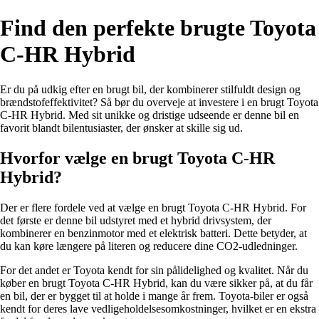
Find den perfekte brugte Toyota
C-HR Hybrid
Er du på udkig efter en brugt bil, der kombinerer stilfuldt design og
brændstofeffektivitet? Så bør du overveje at investere i en brugt Toyota
C-HR Hybrid. Med sit unikke og dristige udseende er denne bil en
favorit blandt bilentusiaster, der ønsker at skille sig ud.
Hvorfor vælge en brugt Toyota C-HR
Hybrid?
Der er flere fordele ved at vælge en brugt Toyota C-HR Hybrid. For
det første er denne bil udstyret med et hybrid drivsystem, der
kombinerer en benzinmotor med et elektrisk batteri. Dette betyder, at
du kan køre længere på literen og reducere dine CO2-udledninger.
For det andet er Toyota kendt for sin pålidelighed og kvalitet. Når du
køber en brugt Toyota C-HR Hybrid, kan du være sikker på, at du får
en bil, der er bygget til at holde i mange år frem. Toyota-biler er også
kendt for deres lave vedligeholdelsesomkostninger, hvilket er en ekstra