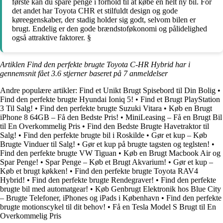
første kan du spare penge i forhold til at købe en helt ny bil. For
det andet har Toyota CHR et stilfuldt design og gode
køreegenskaber, der stadig holder sig godt, selvom bilen er
brugt. Endelig er den gode brændstoføkonomi og pålidelighed
også attraktive faktorer. §
Artiklen Find den perfekte brugte Toyota C-HR Hybrid har i
gennemsnit fået
3.6
stjerner baseret på
7
anmeldelser
Andre populære artikler:
Find et Unikt Brugt Spisebord til Din Bolig
•
Find den perfekte brugte Hyundai Ioniq 5!
•
Find et Brugt PlayStation
3 Til Salg!
•
Find den perfekte brugte Suzuki Vitara
•
Køb en Brugt
iPhone 8 64GB – Få den Bedste Pris!
•
MiniLeasing – Få en Brugt Bil
til En Overkommelig Pris
•
Find den Bedste Brugte Havetraktor til
Salg!
•
Find den perfekte brugte bil i Roskilde
•
Gør et kup – Køb
Brugte Vinduer til Salg!
•
Gør et kup på brugte tagsten og teglsten!
•
Find den perfekte brugte VW Tiguan
•
Køb en Brugt Macbook Air og
Spar Penge!
•
Spar Penge – Køb et Brugt Akvarium!
•
Gør et kup –
Køb et brugt køkken!
•
Find den perfekte brugte Toyota RAV4
Hybrid!
•
Find den perfekte brugte Rendegraver!
•
Find den perfekte
brugte bil med automatgear!
•
Køb Genbrugt Elektronik hos Blue City
– Brugte Telefoner, iPhones og iPads i København
•
Find den perfekte
brugte motionscykel til dit behov!
•
Få en Tesla Model S Brugt til En
Overkommelig Pris