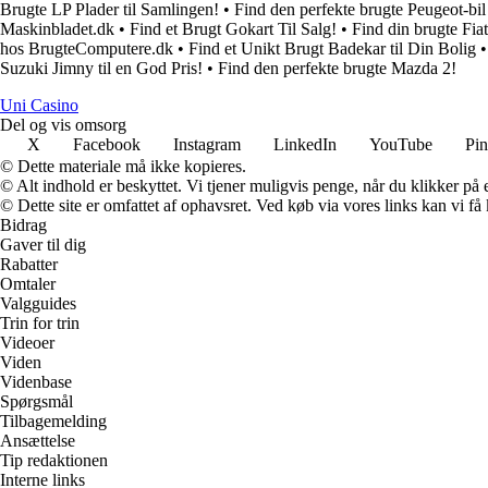
Brugte LP Plader til Samlingen!
•
Find den perfekte brugte Peugeot-bil 
Maskinbladet.dk
•
Find et Brugt Gokart Til Salg!
•
Find din brugte Fia
hos BrugteComputere.dk
•
Find et Unikt Brugt Badekar til Din Bolig
Suzuki Jimny til en God Pris!
•
Find den perfekte brugte Mazda 2!
Uni Casino
Del og vis omsorg
X
Facebook
Instagram
LinkedIn
YouTube
Pin
© Dette materiale må ikke kopieres.
© Alt indhold er beskyttet. Vi tjener muligvis penge, når du klikker på e
© Dette site er omfattet af ophavsret. Ved køb via vores links kan vi 
Bidrag
Gaver til dig
Rabatter
Omtaler
Valgguides
Trin for trin
Videoer
Viden
Videnbase
Spørgsmål
Tilbagemelding
Ansættelse
Tip redaktionen
Interne links