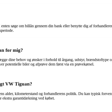
 enten søge om billån gennem din bank eller benytte dig af forhandleren
speriode.
an for mig?
lægge dine behov og ønsker i forhold til årgang, udstyr, brændstoftype o
ver potentielle biler og afprøve dem først via en prøvekørsel.
rugt VW Tiguan?
ns alder, kilometerstand og forhandlerens politik. Du kan typisk forve
be ekstra garantidækning ved købet.