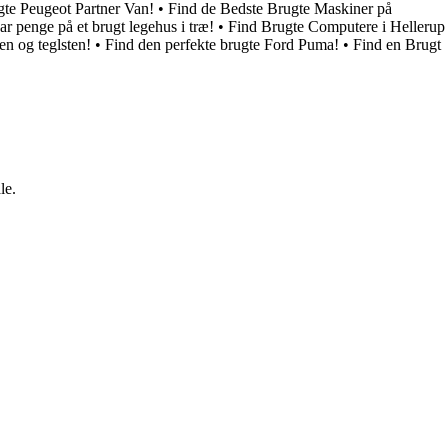
gte Peugeot Partner Van!
•
Find de Bedste Brugte Maskiner på
ar penge på et brugt legehus i træ!
•
Find Brugte Computere i Hellerup
en og teglsten!
•
Find den perfekte brugte Ford Puma!
•
Find en Brugt
le.