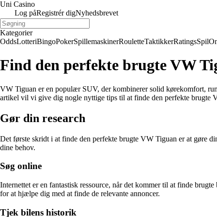
Uni Casino
Log på
Registrér dig
Nyhedsbrevet
Kategorier
Odds
Lotteri
Bingo
Poker
Spillemaskiner
Roulette
Taktikker
Ratings
Spil
On
Find den perfekte brugte VW T
VW Tiguan er en populær SUV, der kombinerer solid kørekomfort, rummel
artikel vil vi give dig nogle nyttige tips til at finde den perfekte brugt
Gør din research
Det første skridt i at finde den perfekte brugte VW Tiguan er at gøre din 
dine behov.
Søg online
Internettet er en fantastisk ressource, når det kommer til at finde brug
for at hjælpe dig med at finde de relevante annoncer.
Tjek bilens historik