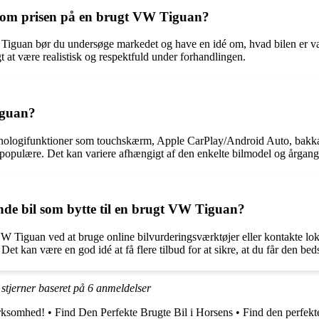
g om prisen på en brugt VW Tiguan?
 Tiguan bør du undersøge markedet og have en idé om, hvad bilen er væ
t at være realistisk og respektfuld under forhandlingen.
iguan?
eknologifunktioner som touchskærm, Apple CarPlay/Android Auto, bakk
opulære. Det kan variere afhængigt af den enkelte bilmodel og årgang
de bil som bytte til en brugt VW Tiguan?
VW Tiguan ved at bruge online bilvurderingsværktøjer eller kontakte lo
et kan være en god idé at få flere tilbud for at sikre, at du får den beds
stjerner baseret på
6
anmeldelser
irksomhed!
•
Find Den Perfekte Brugte Bil i Horsens
•
Find den perfekt