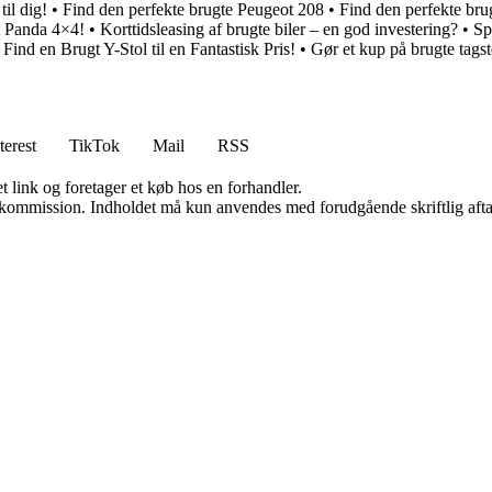
til dig!
•
Find den perfekte brugte Peugeot 208
•
Find den perfekte bru
t Panda 4×4!
•
Korttidsleasing af brugte biler – en god investering?
•
Sp
•
Find en Brugt Y-Stol til en Fantastisk Pris!
•
Gør et kup på brugte tagst
terest
TikTok
Mail
RSS
t link og foretager et køb hos en forhandler.
få kommission. Indholdet må kun anvendes med forudgående skriftlig afta