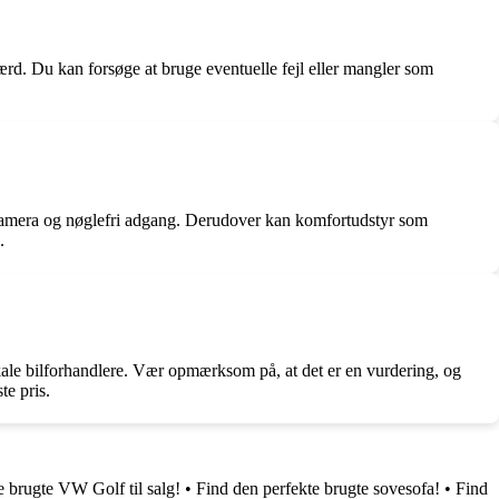
rd. Du kan forsøge at bruge eventuelle fejl eller mangler som
amera og nøglefri adgang. Derudover kan komfortudstyr som
.
kale bilforhandlere. Vær opmærksom på, at det er en vurdering, og
te pris.
e brugte VW Golf til salg!
•
Find den perfekte brugte sovesofa!
•
Find