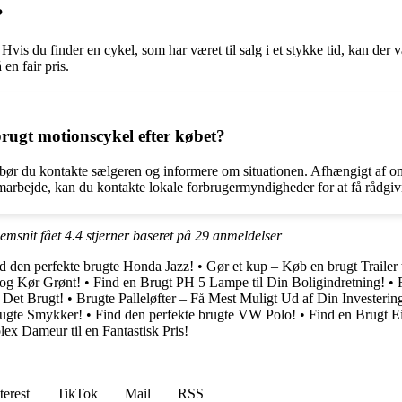
?
vis du finder en cykel, som har været til salg i et stykke tid, kan der 
en fair pris.
rugt motionscykel efter købet?
bør du kontakte sælgeren og informere om situationen. Afhængigt af oms
 samarbejde, kan du kontakte lokale forbrugermyndigheder for at få rådgiv
nemsnit fået
4.4
stjerner baseret på
29
anmeldelser
d den perfekte brugte Honda Jazz!
•
Gør et kup – Køb en brugt Trailer t
 og Kør Grønt!
•
Find en Brugt PH 5 Lampe til Din Boligindretning!
•
 Det Brugt!
•
Brugte Palleløfter – Få Mest Muligt Ud af Din Investerin
ugte Smykker!
•
Find den perfekte brugte VW Polo!
•
Find en Brugt Ei
lex Dameur til en Fantastisk Pris!
terest
TikTok
Mail
RSS