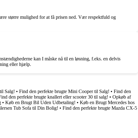
være større mulighed for at få prisen ned. Vær respektfuld og
tændighederne kan I måske nå til en løsning, f.eks. en delvis
ning eller hjælp.
il Salg!
•
Find den perfekte brugte Mini Cooper til Salg!
•
Find den
Find den perfekte brugte knallert eller scooter 30 til salg!
•
Opkøb af
g
•
Køb en Brugt Bil Uden Udbetaling!
•
Køb en Brugt Mercedes hos
lersen Tub Sofa til Din Bolig!
•
Find den perfekte brugte Mazda CX-5