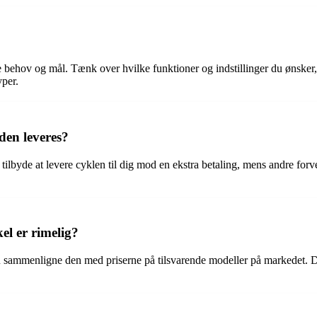
e behov og mål. Tænk over hvilke funktioner og indstillinger du ønsker, 
yper.
 den leveres?
lbyde at levere cyklen til dig mod en ekstra betaling, mens andre forve
el er rimelig?
u sammenligne den med priserne på tilsvarende modeller på markedet. D