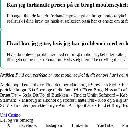
Kan jeg forhandle prisen på en brugt motionscykel
I mange tilfælde kan du forhandle prisen på en brugt motionscykel. H
realistisk i dine krav, og husk at sælgeren også har et ønske om at få 
Hvad bør jeg gøre, hvis jeg har problemer med en b
Hvis du oplever problemer med en brugt motionscykel efter købet, 
tilbagebetaling eller reparation. Hvis sælgeren ikke er villig til at
Artiklen Find den perfekte brugte motionscykel til dit behov! har i gen
Andre populære artikler:
Find den perfekte brugte Stressless Stol!
•
Fin
perfekte brugte Kia Sportage til din familie!
•
Få en Brugt Nissan Leaf
Brugt Tøj – Sælg Dit Tøj til Butikken!
•
Find et Unikt Sofabord – Køb
Starmark!
•
Misbrug af alkohol og stoffer i nattelivet
•
Køb og Sælg Br
SUV
•
Find den perfekte brugte Audi A1 Sportback
•
Find et Brugt Ro
Uni Casino
Del og vis omsorg
X
Facebook
Instagram
LinkedIn
YouTube
Pin