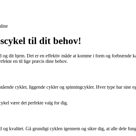
line
cykel til dit behov!
d og dit hjem. Det er en effektiv måde at komme i form og forbrænde kalo
rfekte en til lige præcis dine behov.
tående cykler, liggende cykler og spinningcykler. Hver type har sine egn
.
cykel være det perfekte valg for dig.
d og kvalitet. Gå grundigt cyklen igennem og sikre dig, at alle dele fung