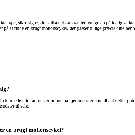
e type, sikre sig cyklens tilstand og kvalitet, vælge en pålidelig sælge
er på at finde en brugt motionscykel, der passer til lige præcis dine beh
alg?
. Du kan lede efter annoncer online på hjemmesider som dba.dk eller gul
udstyr til salg.
 en brugt motionscykel?