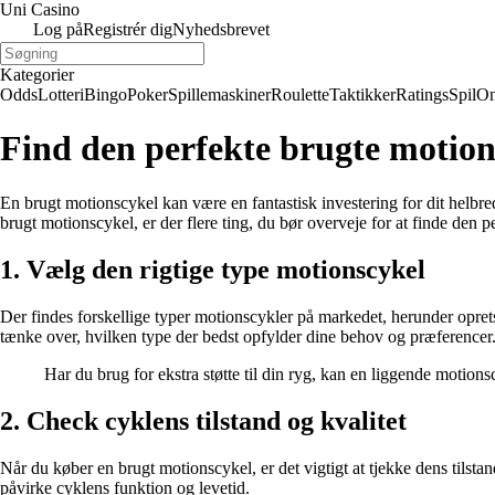
Uni Casino
Log på
Registrér dig
Nyhedsbrevet
Kategorier
Odds
Lotteri
Bingo
Poker
Spillemaskiner
Roulette
Taktikker
Ratings
Spil
On
Find den perfekte brugte motions
En brugt motionscykel kan være en fantastisk investering for dit helbre
brugt motionscykel, er der flere ting, du bør overveje for at finde den pe
1. Vælg den rigtige type motionscykel
Der findes forskellige typer motionscykler på markedet, herunder oprets
tænke over, hvilken type der bedst opfylder dine behov og præferencer
Har du brug for ekstra støtte til din ryg, kan en liggende motions
2. Check cyklens tilstand og kvalitet
Når du køber en brugt motionscykel, er det vigtigt at tjekke dens tilstan
påvirke cyklens funktion og levetid.