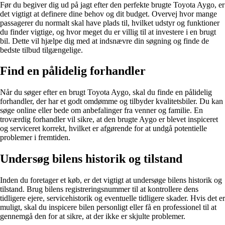
Før du begiver dig ud på jagt efter den perfekte brugte Toyota Aygo, er
det vigtigt at definere dine behov og dit budget. Overvej hvor mange
passagerer du normalt skal have plads til, hvilket udstyr og funktioner
du finder vigtige, og hvor meget du er villig til at investere i en brugt
bil. Dette vil hjælpe dig med at indsnævre din søgning og finde de
bedste tilbud tilgængelige.
Find en pålidelig forhandler
Når du søger efter en brugt Toyota Aygo, skal du finde en pålidelig
forhandler, der har et godt omdømme og tilbyder kvalitetsbiler. Du kan
søge online eller bede om anbefalinger fra venner og familie. En
troværdig forhandler vil sikre, at den brugte Aygo er blevet inspiceret
og serviceret korrekt, hvilket er afgørende for at undgå potentielle
problemer i fremtiden.
Undersøg bilens historik og tilstand
Inden du foretager et køb, er det vigtigt at undersøge bilens historik og
tilstand. Brug bilens registreringsnummer til at kontrollere dens
tidligere ejere, servicehistorik og eventuelle tidligere skader. Hvis det er
muligt, skal du inspicere bilen personligt eller få en professionel til at
gennemgå den for at sikre, at der ikke er skjulte problemer.