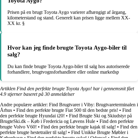
Toyota Aygo?
Prisen på en brugt Toyota Aygo varierer afhængigt af årgang,
kilometerstand og stand. Generelt kan prisen ligge mellem XX-
XX kr. §
Hvor kan jeg finde brugte Toyota Aygo-biler til
salg?
Du kan finde brugte Toyota Aygo-biler til salg hos autoriserede
forhandlere, brugtvognsforhandlere eller online markedsp
Artiklen Find den perfekte brugte Toyota Aygo! har i gennemsnit fået
4.9
stjerner baseret på
30
anmeldelser
Andre populære artikler:
Find Brugtvarer i Viby: Brugtvareterminalen i
Århus
•
Find den perfekte brugte Fiat 500 til den bedste pris!
•
Find
den perfekte brugte Hyundai i20!
•
Find Brugte Ski og Skiudstyr på
BrugteSki.dk – Køb i Fredericia og Løvens Hule
•
Find den perfekte
brugte Volvo V60!
•
Find den perfekte brugte kajak til salg!
•
Find den
perfekte brugte hestetrailer til salg!
•
Find Unikke Brugte Møbler i
København
•
Find den perfekte brugte cykel i Odense!
•
Find den