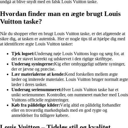
undgå at blive snydt med en falsk Louis Vuitton taske.
Hvordan finder man en ægte brugt Louis
Vuitton taske?
Når du shopper efter en brugt Louis Vuitton taske, er det afgørende at
sikre dig, at tasken er autentisk. Her er nogle tips til at hjælpe dig med
at identificere ægte Louis Vuitton tasker:
Tjek logoet:
Undersøg nøje Louis Vuittons logo og sørg for, at
det er stavet korrekt og udskrevet i den rigtige skrifttype.
Undersøg syningerne:
Kig efter omhyggeligt udførte syninger,
der er jævne og præcise.
Lær materialerne at kende:
Kend forskellen mellem ægte
læder og imiterede materialer. Louis Vuitton bruger normalt ægte
læder i deres tasker.
Undersøg serienummeret:
Hver Louis Vuitton taske har et
unikt serienummer. Kontroller, om nummeret matcher med Louis
Vuittons officielle registreringer.
Køb fra pålidelige kilder:
Vælg altid en pålidelig forhandler
eller en troværdig markedsplads med en god rygte og
anmeldelser fra tidligere købere.
Louis Vuitton – Tidsløs stil og kvalitet