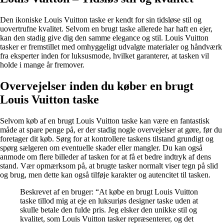
Den ikoniske Louis Vuitton taske er kendt for sin tidsløse stil og
uovertrufne kvalitet. Selvom en brugt taske allerede har haft en ejer,
kan den stadig give dig den samme elegance og stil. Louis Vuitton
tasker er fremstillet med omhyggeligt udvalgte materialer og håndværk
fra eksperter inden for luksusmode, hvilket garanterer, at tasken vil
holde i mange år fremover.
Overvejelser inden du køber en brugt
Louis Vuitton taske
Selvom køb af en brugt Louis Vuitton taske kan være en fantastisk
måde at spare penge på, er der stadig nogle overvejelser at gøre, før du
foretager dit køb. Sørg for at kontrollere taskens tilstand grundigt og
spørg sælgeren om eventuelle skader eller mangler. Du kan også
anmode om flere billeder af tasken for at få et bedre indtryk af dens
stand. Vær opmærksom på, at brugte tasker normalt viser tegn på slid
og brug, men dette kan også tilføje karakter og autencitet til tasken.
Beskrevet af en bruger: “At købe en brugt Louis Vuitton
taske tillod mig at eje en luksuriøs designer taske uden at
skulle betale den fulde pris. Jeg elsker den unikke stil og
kvalitet, som Louis Vuitton tasker repræsenterer, og det