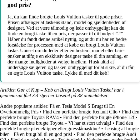
god pris?
Ja, du kan finde brugte Louis Vuitton tasker til gode priser.
Prisen afhænger af taskens stand, model og sjældenheden af
designet. Ved at være tålmodig og lede omhyggeligt kan du
finde en brugt taske til en pris, der passer til dit budget. “””
Håber du fandt denne artikel nyttig, og at du nu har en bedre
forståelse for processen med at købe en brugt Louis Vuitton
taske. Uanset om du leder efter en bestemt model eller bare
ønsker at tilføje en eksklusiv designer taske til din samling, er
der mange muligheder at vælge imellem. Husk altid at
undersøge sælgeren og tasken omhyggeligt for at sikre, at du får
en ægte Louis Vuitton taske. Lykke til med dit køb!
Artiklen Gør et Kup – Køb en Brugt Louis Vuitton Taske! har i
gennemsnit fået
3.4
stjerner baseret på
38
anmeldelser
Andre populære artikler:
Få en Tesla Model S Brugt til En
Overkommelig Pris
•
Find den perfekte brugte Renault Clio
•
Find den
perfekte brugte Toyota RAV4
•
Find den perfekte brugte iPhone 12!
•
Find den perfekte brugte Toyota – Vi har et stort udvalg!
•
Find den
perfekte brugte plæneklipper eller græsslåmaskine!
•
Leasing af brugte
biler – Få en brugt bil til en god pris!
•
Find den perfekte brugte Audi
Q3
•
Find de perfekte brugte Traktordæk!
•
Købelovens regler for køb