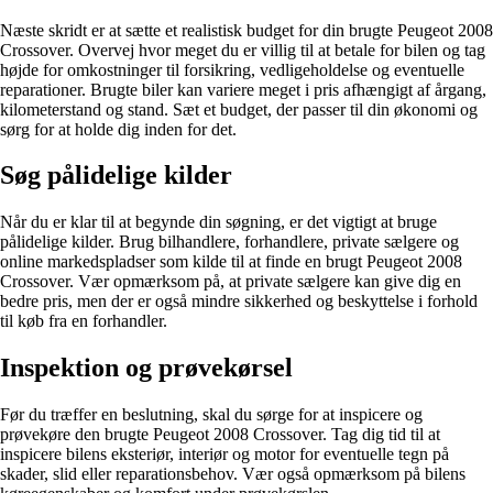
Næste skridt er at sætte et realistisk budget for din brugte Peugeot 2008
Crossover. Overvej hvor meget du er villig til at betale for bilen og tag
højde for omkostninger til forsikring, vedligeholdelse og eventuelle
reparationer. Brugte biler kan variere meget i pris afhængigt af årgang,
kilometerstand og stand. Sæt et budget, der passer til din økonomi og
sørg for at holde dig inden for det.
Søg pålidelige kilder
Når du er klar til at begynde din søgning, er det vigtigt at bruge
pålidelige kilder. Brug bilhandlere, forhandlere, private sælgere og
online markedspladser som kilde til at finde en brugt Peugeot 2008
Crossover. Vær opmærksom på, at private sælgere kan give dig en
bedre pris, men der er også mindre sikkerhed og beskyttelse i forhold
til køb fra en forhandler.
Inspektion og prøvekørsel
Før du træffer en beslutning, skal du sørge for at inspicere og
prøvekøre den brugte Peugeot 2008 Crossover. Tag dig tid til at
inspicere bilens eksteriør, interiør og motor for eventuelle tegn på
skader, slid eller reparationsbehov. Vær også opmærksom på bilens