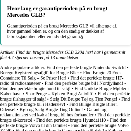
Hvor lang er garantiperioden på en brugt
Mercedes GLB?
Garantiperioden på en brugt Mercedes GLB vil afhænge af,
hvor gammel bilen er, og om den stadig er dækket af
fabriksgarantien eller en udvidet garanti.§
Artiklen Find din brugte Mercedes GLB 220d her! har i gennemsnit
fået
4.7
stjerner baseret på
13
anmeldelser
Andre populære artikler:
Find den perfekte brugte Nintendo Switch!
•
Beregn Registreringsafgift for Brugte Biler
•
Find Brugte 20 Fods
Containere Til Salg – Se Priser Her!
•
Find det perfekte brugte HF-
radio til radioamatører
•
Find den perfekte brugte bil i Nordjylland!
•
Find den perfekte brugte hund til salg!
•
Find Unikke Brugte Møbler i
København
•
Spar Penge – Køb en Brugt Autolift!
•
Find den perfekte
brugte flishugger til salg!
•
Sælg Dit Brugte Tøj og Tjen Penge!
•
Find
den perfekte brugte bil i Haderslev!
•
Find Billige Brugte Biler i
Odense!
•
Køb og Sælg Brugte Ting Online!
•
Garanti og
reklamationsret ved køb af brugt bil hos forhandler
•
Find den perfekte
brugte el-kørestol
•
Find den perfekte brugte Hyundai i10
•
Find den
perfekte brugte Volvo til din familie!
•
Find den perfekte brugte Volvo
XC40
•
Find den perfekte brugte Gravemaskine til Salg!
•
Køb en