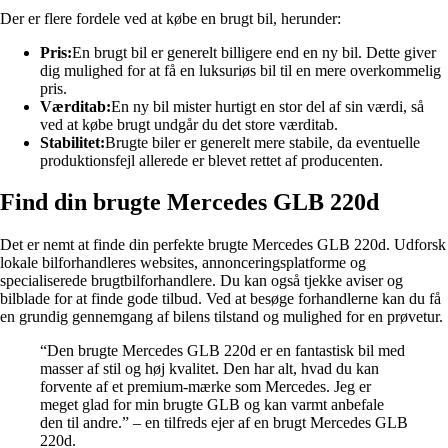
Der er flere fordele ved at købe en brugt bil, herunder:
Pris:
En brugt bil er generelt billigere end en ny bil. Dette giver
dig mulighed for at få en luksuriøs bil til en mere overkommelig
pris.
Værditab:
En ny bil mister hurtigt en stor del af sin værdi, så
ved at købe brugt undgår du det store værditab.
Stabilitet:
Brugte biler er generelt mere stabile, da eventuelle
produktionsfejl allerede er blevet rettet af producenten.
Find din brugte Mercedes GLB 220d
Det er nemt at finde din perfekte brugte Mercedes GLB 220d. Udforsk
lokale bilforhandleres websites, annonceringsplatforme og
specialiserede brugtbilforhandlere. Du kan også tjekke aviser og
bilblade for at finde gode tilbud. Ved at besøge forhandlerne kan du få
en grundig gennemgang af bilens tilstand og mulighed for en prøvetur.
“Den brugte Mercedes GLB 220d er en fantastisk bil med
masser af stil og høj kvalitet. Den har alt, hvad du kan
forvente af et premium-mærke som Mercedes. Jeg er
meget glad for min brugte GLB og kan varmt anbefale
den til andre.” – en tilfreds ejer af en brugt Mercedes GLB
220d.