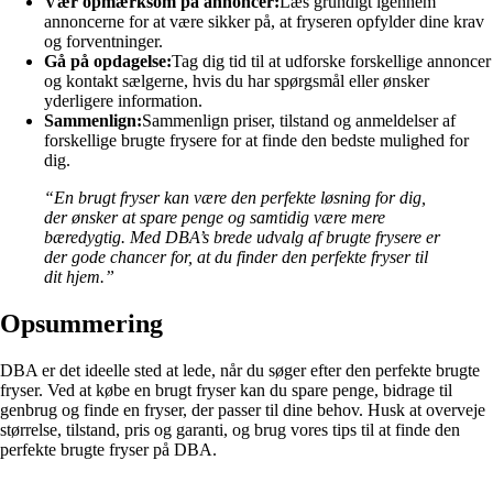
Vær opmærksom på annoncer:
Læs grundigt igennem
annoncerne for at være sikker på, at fryseren opfylder dine krav
og forventninger.
Gå på opdagelse:
Tag dig tid til at udforske forskellige annoncer
og kontakt sælgerne, hvis du har spørgsmål eller ønsker
yderligere information.
Sammenlign:
Sammenlign priser, tilstand og anmeldelser af
forskellige brugte frysere for at finde den bedste mulighed for
dig.
“En brugt fryser kan være den perfekte løsning for dig,
der ønsker at spare penge og samtidig være mere
bæredygtig. Med DBA’s brede udvalg af brugte frysere er
der gode chancer for, at du finder den perfekte fryser til
dit hjem.”
Opsummering
DBA er det ideelle sted at lede, når du søger efter den perfekte brugte
fryser. Ved at købe en brugt fryser kan du spare penge, bidrage til
genbrug og finde en fryser, der passer til dine behov. Husk at overveje
størrelse, tilstand, pris og garanti, og brug vores tips til at finde den
perfekte brugte fryser på DBA.