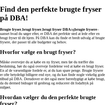
Find den perfekte brugte fryser
på DBA!
Brugte fryser
,
brugt fryser
,
brugt fryser DBA
og
brugte frysere
–
uanset hvad du søger efter, er DBA det perfekte sted at lede efter en
brugt fryser til dit hjem. På DBA kan du finde et bredt udvalg af brugte
frysere, der passer til alle budgetter og behov.
Hvorfor vælge en brugt fryser?
Måske overvejer du at købe en ny fryser, men før du træffer din
beslutning, bør du også overveje fordelene ved at købe en brugt fryser.
En af de væsentligste fordele er, at du kan spare penge. Brugte frysere
er ofte betydeligt billigere end nye, og du kan finde nogle virkelig gode
tilbud på DBA. Derudover er det også mere bæredygtigt at købe brugt,
da du dermed bidrager til genbrug og reducerer dit fodaftryk på
miljøet.
Hvordan vælger du den perfekte brugte
fryser?