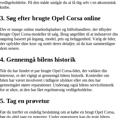
vedligeholdelse. På den måde undgår du at få dig selv i en økonomisk
knibe.
3. Søg efter brugte Opel Corsa online
Der er mange online markedspladser og bilforhandlere, der tilbyder
brugte Opel Corsa-modeller til salg. Brug søgefiltre til at indsnævre din
søgning baseret på årgang, model, pris og beliggenhed. Vælg de biler,
der opfylder dine krav og notér deres detaljer, så du kan sammenligne
dem senere.
4. Gennemgå bilens historik
Når du har fundet et par brugte Opel Corsa-biler, der vækker din
interesse, er det vigtigt at gennemgå bilens historik. Kontroller om
bilen har været involveret i tidligere ulykker eller om den har
gennemgået større reparationer. Undersøg også bilens servicehistorik
for at sikre, at den har fået regelmæssig vedligeholdelse.
5. Tag en prøvetur
Før du træffer en endelig beslutning om at købe en brugt Opel Corsa,
bør du altid tage en prøvetur. Under prøveturen kan du teste bilens