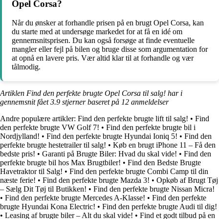
Opel Corsa?
Når du ønsker at forhandle prisen på en brugt Opel Corsa, kan
du starte med at undersøge markedet for at få en idé om
gennemsnitsprisen. Du kan også forsøge at finde eventuelle
mangler eller fejl på bilen og bruge disse som argumentation for
at opnå en lavere pris. Vær altid klar til at forhandle og vær
tålmodig.
Artiklen Find den perfekte brugte Opel Corsa til salg! har i
gennemsnit fået
3.9
stjerner baseret på
12
anmeldelser
Andre populære artikler:
Find den perfekte brugte lift til salg!
•
Find
den perfekte brugte VW Golf 7!
•
Find den perfekte brugte bil i
Nordjylland!
•
Find den perfekte brugte Hyundai Ioniq 5!
•
Find den
perfekte brugte hestetrailer til salg!
•
Køb en brugt iPhone 11 – Få den
bedste pris!
•
Garanti på Brugte Biler: Hvad du skal vide!
•
Find den
perfekte brugte bil hos Max Brugtbiler!
•
Find den Bedste Brugte
Havetraktor til Salg!
•
Find den perfekte brugte Combi Camp til din
næste ferie!
•
Find den perfekte brugte Mazda 3!
•
Opkøb af Brugt Tøj
– Sælg Dit Tøj til Butikken!
•
Find den perfekte brugte Nissan Micra!
•
Find den perfekte brugte Mercedes A-Klasse!
•
Find den perfekte
brugte Hyundai Kona Electric!
•
Find den perfekte brugte Audi til dig!
•
Leasing af brugte biler – Alt du skal vide!
•
Find et godt tilbud på en