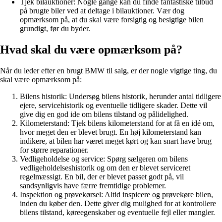
Tjek bilauktioner: Nogle gange kan du finde fantastiske tilbud
på brugte biler ved at deltage i bilauktioner. Vær dog
opmærksom på, at du skal være forsigtig og besigtige bilen
grundigt, før du byder.
Hvad skal du være opmærksom på?
Når du leder efter en brugt BMW til salg, er der nogle vigtige ting, du
skal være opmærksom på:
Bilens historik: Undersøg bilens historik, herunder antal tidligere
ejere, servicehistorik og eventuelle tidligere skader. Dette vil
give dig en god ide om bilens tilstand og pålidelighed.
Kilometerstand: Tjek bilens kilometerstand for at få en idé om,
hvor meget den er blevet brugt. En høj kilometerstand kan
indikere, at bilen har været meget kørt og kan snart have brug
for større reparationer.
Vedligeholdelse og service: Spørg sælgeren om bilens
vedligeholdelseshistorik og om den er blevet serviceret
regelmæssigt. En bil, der er blevet passet godt på, vil
sandsynligvis have færre fremtidige problemer.
Inspektion og prøvekørsel: Altid inspicere og prøvekøre bilen,
inden du køber den. Dette giver dig mulighed for at kontrollere
bilens tilstand, køreegenskaber og eventuelle fejl eller mangler.