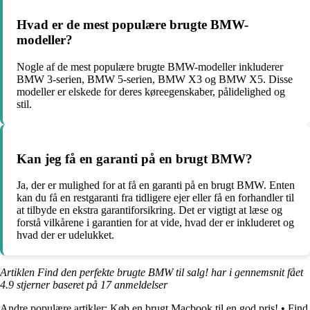
Hvad er de mest populære brugte BMW-
modeller?
Nogle af de mest populære brugte BMW-modeller inkluderer
BMW 3-serien, BMW 5-serien, BMW X3 og BMW X5. Disse
modeller er elskede for deres køreegenskaber, pålidelighed og
stil.
Kan jeg få en garanti på en brugt BMW?
Ja, der er mulighed for at få en garanti på en brugt BMW. Enten
kan du få en restgaranti fra tidligere ejer eller få en forhandler til
at tilbyde en ekstra garantiforsikring. Det er vigtigt at læse og
forstå vilkårene i garantien for at vide, hvad der er inkluderet og
hvad der er udelukket.
Artiklen Find den perfekte brugte BMW til salg! har i gennemsnit fået
4.9
stjerner baseret på
17
anmeldelser
Andre populære artikler:
Køb en brugt Macbook til en god pris!
•
Find