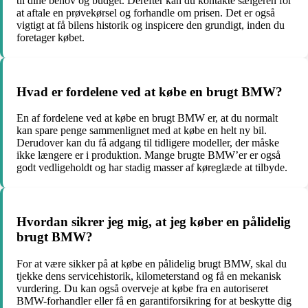
til dine behov og budget. Derefter kan du kontakte sælgeren for
at aftale en prøvekørsel og forhandle om prisen. Det er også
vigtigt at få bilens historik og inspicere den grundigt, inden du
foretager købet.
Hvad er fordelene ved at købe en brugt BMW?
En af fordelene ved at købe en brugt BMW er, at du normalt
kan spare penge sammenlignet med at købe en helt ny bil.
Derudover kan du få adgang til tidligere modeller, der måske
ikke længere er i produktion. Mange brugte BMW’er er også
godt vedligeholdt og har stadig masser af køreglæde at tilbyde.
Hvordan sikrer jeg mig, at jeg køber en pålidelig
brugt BMW?
For at være sikker på at købe en pålidelig brugt BMW, skal du
tjekke dens servicehistorik, kilometerstand og få en mekanisk
vurdering. Du kan også overveje at købe fra en autoriseret
BMW-forhandler eller få en garantiforsikring for at beskytte dig