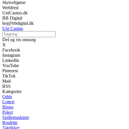
Skrivehjørne
Webfeed
UniCasino.dk
BB Digital
hej@bbdigital.dk
Uni Casino
Del og vis omsorg
X
Facebook
Instagram
LinkedIn
YouTube
Pinterest
TikTok
Mail
RSS
Kategorier
Odds
Lotteri
Bingo
Poker
Spillemaskiner
Roulette
Taktikker