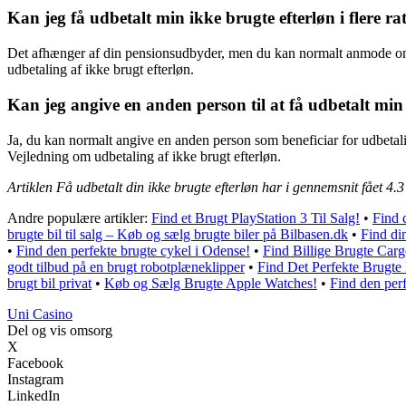
Kan jeg få udbetalt min ikke brugte efterløn i flere ra
Det afhænger af din pensionsudbyder, men du kan normalt anmode om en
udbetaling af ikke brugt efterløn.
Kan jeg angive en anden person til at få udbetalt min
Ja, du kan normalt angive en anden person som beneficiar for udbetali
Vejledning om udbetaling af ikke brugt efterløn.
Artiklen Få udbetalt din ikke brugte efterløn har i gennemsnit fået
4.3
Andre populære artikler:
Find et Brugt PlayStation 3 Til Salg!
•
Find d
brugte bil til salg – Køb og sælg brugte biler på Bilbasen.dk
•
Find di
•
Find den perfekte brugte cykel i Odense!
•
Find Billige Brugte Carg
godt tilbud på en brugt robotplæneklipper
•
Find Det Perfekte Brugte
brugt bil privat
•
Køb og Sælg Brugte Apple Watches!
•
Find den per
Uni Casino
Del og vis omsorg
X
Facebook
Instagram
LinkedIn