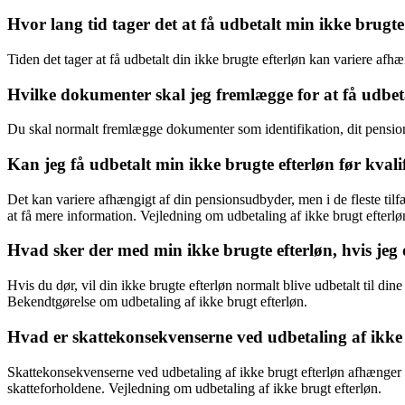
Hvor lang tid tager det at få udbetalt min ikke brugte
Tiden det tager at få udbetalt din ikke brugte efterløn kan variere af
Hvilke dokumenter skal jeg fremlægge for at få udbet
Du skal normalt fremlægge dokumenter som identifikation, dit pensio
Kan jeg få udbetalt min ikke brugte efterløn før kval
Det kan variere afhængigt af din pensionsudbyder, men i de fleste tilf
at få mere information. Vejledning om udbetaling af ikke brugt efterlø
Hvad sker der med min ikke brugte efterløn, hvis jeg
Hvis du dør, vil din ikke brugte efterløn normalt blive udbetalt til di
Bekendtgørelse om udbetaling af ikke brugt efterløn.
Hvad er skattekonsekvenserne ved udbetaling af ikke 
Skattekonsekvenserne ved udbetaling af ikke brugt efterløn afhænger af
skatteforholdene. Vejledning om udbetaling af ikke brugt efterløn.