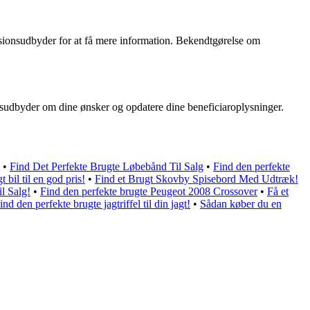
nsionsudbyder for at få mere information. Bekendtgørelse om
onsudbyder om dine ønsker og opdatere dine beneficiaroplysninger.
•
Find Det Perfekte Brugte Løbebånd Til Salg
•
Find den perfekte
 bil til en god pris!
•
Find et Brugt Skovby Spisebord Med Udtræk!
l Salg!
•
Find den perfekte brugte Peugeot 2008 Crossover
•
Få et
ind den perfekte brugte jagtriffel til din jagt!
•
Sådan køber du en