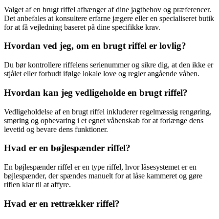
Valget af en brugt riffel afhænger af dine jagtbehov og præferencer.
Det anbefales at konsultere erfarne jægere eller en specialiseret butik
for at få vejledning baseret på dine specifikke krav.
Hvordan ved jeg, om en brugt riffel er lovlig?
Du bør kontrollere riffelens serienummer og sikre dig, at den ikke er
stjålet eller forbudt ifølge lokale love og regler angående våben.
Hvordan kan jeg vedligeholde en brugt riffel?
Vedligeholdelse af en brugt riffel inkluderer regelmæssig rengøring,
smøring og opbevaring i et egnet våbenskab for at forlænge dens
levetid og bevare dens funktioner.
Hvad er en bøjlespænder riffel?
En bøjlespænder riffel er en type riffel, hvor låsesystemet er en
bøjlespænder, der spændes manuelt for at låse kammeret og gøre
riflen klar til at affyre.
Hvad er en rettrækker riffel?