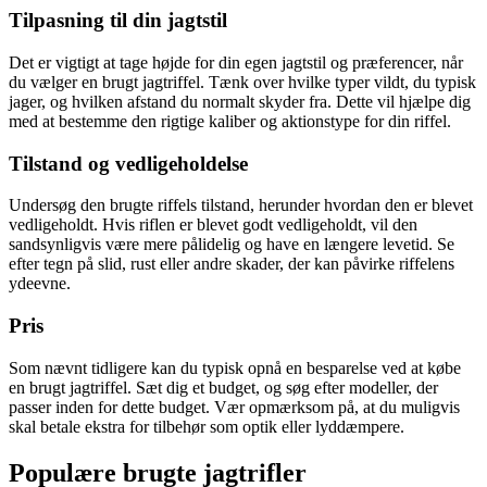
Tilpasning til din jagtstil
Det er vigtigt at tage højde for din egen jagtstil og præferencer, når
du vælger en brugt jagtriffel. Tænk over hvilke typer vildt, du typisk
jager, og hvilken afstand du normalt skyder fra. Dette vil hjælpe dig
med at bestemme den rigtige kaliber og aktionstype for din riffel.
Tilstand og vedligeholdelse
Undersøg den brugte riffels tilstand, herunder hvordan den er blevet
vedligeholdt. Hvis riflen er blevet godt vedligeholdt, vil den
sandsynligvis være mere pålidelig og have en længere levetid. Se
efter tegn på slid, rust eller andre skader, der kan påvirke riffelens
ydeevne.
Pris
Som nævnt tidligere kan du typisk opnå en besparelse ved at købe
en brugt jagtriffel. Sæt dig et budget, og søg efter modeller, der
passer inden for dette budget. Vær opmærksom på, at du muligvis
skal betale ekstra for tilbehør som optik eller lyddæmpere.
Populære brugte jagtrifler