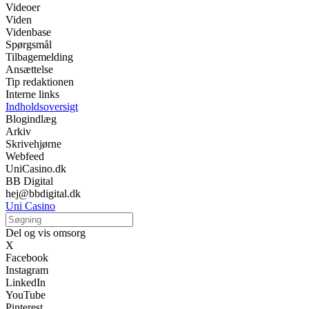
Videoer
Viden
Videnbase
Spørgsmål
Tilbagemelding
Ansættelse
Tip redaktionen
Interne links
Indholdsoversigt
Blogindlæg
Arkiv
Skrivehjørne
Webfeed
UniCasino.dk
BB Digital
hej@bbdigital.dk
Uni Casino
Del og vis omsorg
X
Facebook
Instagram
LinkedIn
YouTube
Pinterest