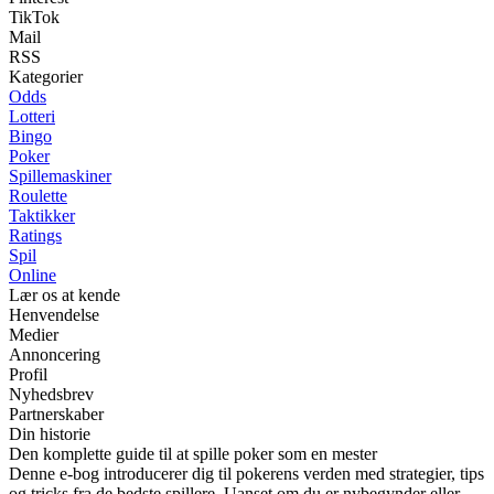
TikTok
Mail
RSS
Kategorier
Odds
Lotteri
Bingo
Poker
Spillemaskiner
Roulette
Taktikker
Ratings
Spil
Online
Lær os at kende
Henvendelse
Medier
Annoncering
Profil
Nyhedsbrev
Partnerskaber
Din historie
Den komplette guide til at spille poker som en mester
Denne e-bog introducerer dig til pokerens verden med strategier, tips
og tricks fra de bedste spillere. Uanset om du er nybegynder eller