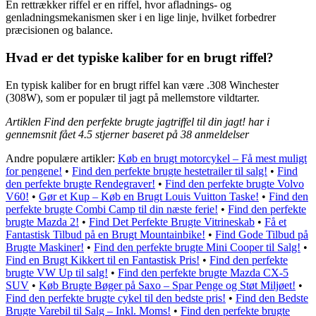
En rettrækker riffel er en riffel, hvor afladnings- og
genladningsmekanismen sker i en lige linje, hvilket forbedrer
præcisionen og balance.
Hvad er det typiske kaliber for en brugt riffel?
En typisk kaliber for en brugt riffel kan være .308 Winchester
(308W), som er populær til jagt på mellemstore vildtarter.
Artiklen Find den perfekte brugte jagtriffel til din jagt! har i
gennemsnit fået
4.5
stjerner baseret på
38
anmeldelser
Andre populære artikler:
Køb en brugt motorcykel – Få mest muligt
for pengene!
•
Find den perfekte brugte hestetrailer til salg!
•
Find
den perfekte brugte Rendegraver!
•
Find den perfekte brugte Volvo
V60!
•
Gør et Kup – Køb en Brugt Louis Vuitton Taske!
•
Find den
perfekte brugte Combi Camp til din næste ferie!
•
Find den perfekte
brugte Mazda 2!
•
Find Det Perfekte Brugte Vitrineskab
•
Få et
Fantastisk Tilbud på en Brugt Mountainbike!
•
Find Gode Tilbud på
Brugte Maskiner!
•
Find den perfekte brugte Mini Cooper til Salg!
•
Find en Brugt Kikkert til en Fantastisk Pris!
•
Find den perfekte
brugte VW Up til salg!
•
Find den perfekte brugte Mazda CX-5
SUV
•
Køb Brugte Bøger på Saxo – Spar Penge og Støt Miljøet!
•
Find den perfekte brugte cykel til den bedste pris!
•
Find den Bedste
Brugte Varebil til Salg – Inkl. Moms!
•
Find den perfekte brugte