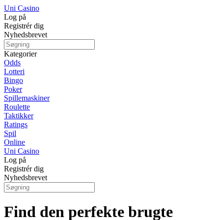
Uni Casino
Log på
Registrér dig
Nyhedsbrevet
Kategorier
Odds
Lotteri
Bingo
Poker
Spillemaskiner
Roulette
Taktikker
Ratings
Spil
Online
Uni Casino
Log på
Registrér dig
Nyhedsbrevet
Find den perfekte brugte