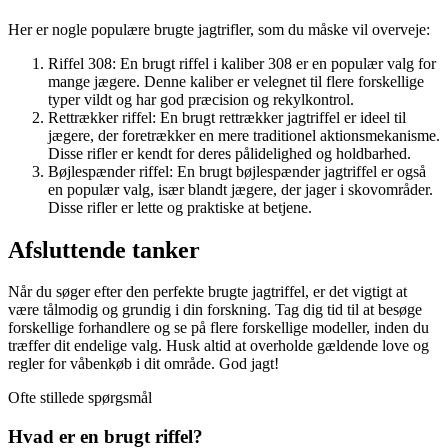
Her er nogle populære brugte jagtrifler, som du måske vil overveje:
Riffel 308: En brugt riffel i kaliber 308 er en populær valg for
mange jægere. Denne kaliber er velegnet til flere forskellige
typer vildt og har god præcision og rekylkontrol.
Rettrækker riffel: En brugt rettrækker jagtriffel er ideel til
jægere, der foretrækker en mere traditionel aktionsmekanisme.
Disse rifler er kendt for deres pålidelighed og holdbarhed.
Bøjlespænder riffel: En brugt bøjlespænder jagtriffel er også
en populær valg, især blandt jægere, der jager i skovområder.
Disse rifler er lette og praktiske at betjene.
Afsluttende tanker
Når du søger efter den perfekte brugte jagtriffel, er det vigtigt at
være tålmodig og grundig i din forskning. Tag dig tid til at besøge
forskellige forhandlere og se på flere forskellige modeller, inden du
træffer dit endelige valg. Husk altid at overholde gældende love og
regler for våbenkøb i dit område. God jagt!
Ofte stillede spørgsmål
Hvad er en brugt riffel?