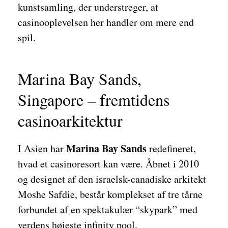
kunstsamling, der understreger, at
casinooplevelsen her handler om mere end
spil.
Marina Bay Sands,
Singapore – fremtidens
casinoarkitektur
Marina Bay Sands
I Asien har
redefineret,
hvad et casinoresort kan være. Åbnet i 2010
og designet af den israelsk-canadiske arkitekt
Moshe Safdie, består komplekset af tre tårne
forbundet af en spektakulær “skypark” med
verdens højeste infinity pool.