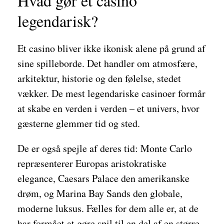
Hvad gør et casino
legendarisk?
Et casino bliver ikke ikonisk alene på grund af
sine spilleborde. Det handler om atmosfære,
arkitektur, historie og den følelse, stedet
vækker. De mest legendariske casinoer formår
at skabe en verden i verden – et univers, hvor
gæsterne glemmer tid og sted.
De er også spejle af deres tid: Monte Carlo
repræsenterer Europas aristokratiske
elegance, Caesars Palace den amerikanske
drøm, og Marina Bay Sands den globale,
moderne luksus. Fælles for dem alle er, at de
har formået at gøre spil til en del af en større