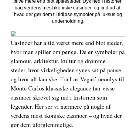
blive mere end blot spillesteder. Dyk ned i historien
bag verdens mest ikoniske casinoer, og find ud af,
hvad der gør dem til tidløse symboler på luksus og
underholdning.
Casinoer har altid været mere end blot steder,
hvor man spiller om penge. De er symboler på
glamour, arkitektur, kultur og drømme –
steder, hvor virkeligheden synes sat på pause,
og hvor alt kan ske. Fra Las Vegas’ neonlys til
Monte Carlos klassiske elegance har visse
casinoer skrevet sig ind i historien som
legender. Her ser vi nærmere på nogle af
verdens mest ikoniske casinoer – og hvad der
gør dem uforglemmelige.