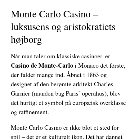
Monte Carlo Casino –
luksusens og aristokratiets
højborg
Når man taler om klassiske casinoer, er
Casino de Monte-Carlo
i Monaco det første,
der falder mange ind. Åbnet i 1863 og
designet af den berømte arkitekt Charles
Garnier (manden bag Paris’ operahus), blev
det hurtigt et symbol på europæisk overklasse
og raffinement.
Monte Carlo Casino er ikke blot et sted for
spil – det er et kulturelt ikon. Det har dannet