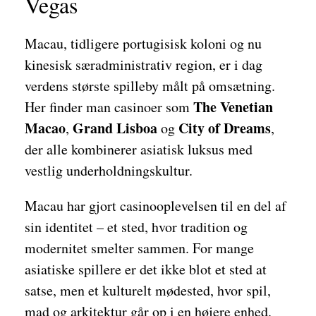
Vegas
Macau, tidligere portugisisk koloni og nu
kinesisk særadministrativ region, er i dag
verdens største spilleby målt på omsætning.
The Venetian
Her finder man casinoer som
Macao
Grand Lisboa
City of Dreams
,
og
,
der alle kombinerer asiatisk luksus med
vestlig underholdningskultur.
Macau har gjort casinooplevelsen til en del af
sin identitet – et sted, hvor tradition og
modernitet smelter sammen. For mange
asiatiske spillere er det ikke blot et sted at
satse, men et kulturelt mødested, hvor spil,
mad og arkitektur går op i en højere enhed.