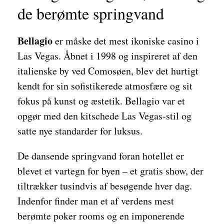
de berømte springvand
Bellagio
er måske det mest ikoniske casino i
Las Vegas. Åbnet i 1998 og inspireret af den
italienske by ved Comosøen, blev det hurtigt
kendt for sin sofistikerede atmosfære og sit
fokus på kunst og æstetik. Bellagio var et
opgør med den kitschede Las Vegas-stil og
satte nye standarder for luksus.
De dansende springvand foran hotellet er
blevet et vartegn for byen – et gratis show, der
tiltrækker tusindvis af besøgende hver dag.
Indenfor finder man et af verdens mest
berømte poker rooms og en imponerende