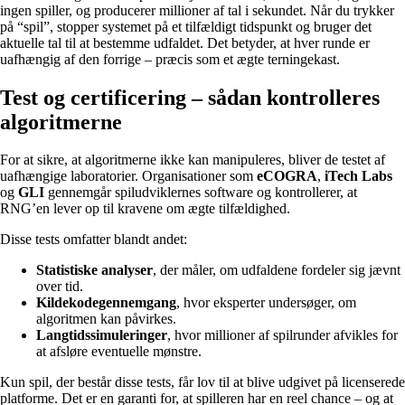
ingen spiller, og producerer millioner af tal i sekundet. Når du trykker
på “spil”, stopper systemet på et tilfældigt tidspunkt og bruger det
aktuelle tal til at bestemme udfaldet. Det betyder, at hver runde er
uafhængig af den forrige – præcis som et ægte terningekast.
Test og certificering – sådan kontrolleres
algoritmerne
For at sikre, at algoritmerne ikke kan manipuleres, bliver de testet af
uafhængige laboratorier. Organisationer som
eCOGRA
,
iTech Labs
og
GLI
gennemgår spiludviklernes software og kontrollerer, at
RNG’en lever op til kravene om ægte tilfældighed.
Disse tests omfatter blandt andet:
Statistiske analyser
, der måler, om udfaldene fordeler sig jævnt
over tid.
Kildekodegennemgang
, hvor eksperter undersøger, om
algoritmen kan påvirkes.
Langtidssimuleringer
, hvor millioner af spilrunder afvikles for
at afsløre eventuelle mønstre.
Kun spil, der består disse tests, får lov til at blive udgivet på licenserede
platforme. Det er en garanti for, at spilleren har en reel chance – og at