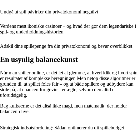
Undgå at spil påvirker din privatøkonomi negativt
Verdens mest ikoniske casinoer – og hvad der gør dem legendariske i
spil- og underholdningshistorien
Adskil dine spillepenge fra din privatøkonomi og bevar overblikket
En usynlig balancekunst
Når man spiller online, er det let at glemme, at hvert klik og hvert spin
er resultatet af komplekse beregninger. Men netop disse algoritmer er
grunden til, at spillet føles fair – og at både spillere og udbydere kan
stole på, at chancen for gevinst er ægte, selvom den altid er
uforudsigelig.
Bag kulisserne er det altså ikke magi, men matematik, der holder
balancen i live.
Strategisk indsatsfordeling: Sådan optimerer du dit spillebudget