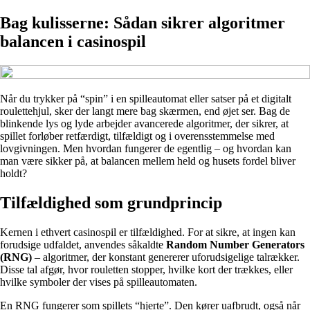
Bag kulisserne: Sådan sikrer algoritmer
balancen i casinospil
Når du trykker på “spin” i en spilleautomat eller satser på et digitalt
roulettehjul, sker der langt mere bag skærmen, end øjet ser. Bag de
blinkende lys og lyde arbejder avancerede algoritmer, der sikrer, at
spillet forløber retfærdigt, tilfældigt og i overensstemmelse med
lovgivningen. Men hvordan fungerer de egentlig – og hvordan kan
man være sikker på, at balancen mellem held og husets fordel bliver
holdt?
Tilfældighed som grundprincip
Kernen i ethvert casinospil er tilfældighed. For at sikre, at ingen kan
forudsige udfaldet, anvendes såkaldte
Random Number Generators
(RNG)
– algoritmer, der konstant genererer uforudsigelige talrækker.
Disse tal afgør, hvor rouletten stopper, hvilke kort der trækkes, eller
hvilke symboler der vises på spilleautomaten.
En RNG fungerer som spillets “hjerte”. Den kører uafbrudt, også når