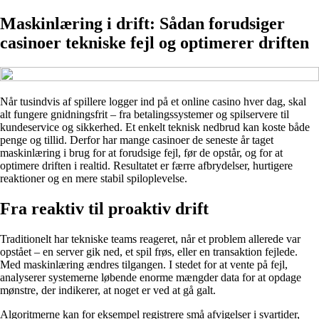
Maskinlæring i drift: Sådan forudsiger
casinoer tekniske fejl og optimerer driften
Når tusindvis af spillere logger ind på et online casino hver dag, skal
alt fungere gnidningsfrit – fra betalingssystemer og spilservere til
kundeservice og sikkerhed. Et enkelt teknisk nedbrud kan koste både
penge og tillid. Derfor har mange casinoer de seneste år taget
maskinlæring i brug for at forudsige fejl, før de opstår, og for at
optimere driften i realtid. Resultatet er færre afbrydelser, hurtigere
reaktioner og en mere stabil spiloplevelse.
Fra reaktiv til proaktiv drift
Traditionelt har tekniske teams reageret, når et problem allerede var
opstået – en server gik ned, et spil frøs, eller en transaktion fejlede.
Med maskinlæring ændres tilgangen. I stedet for at vente på fejl,
analyserer systemerne løbende enorme mængder data for at opdage
mønstre, der indikerer, at noget er ved at gå galt.
Algoritmerne kan for eksempel registrere små afvigelser i svartider,