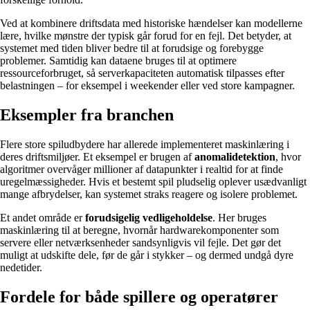
Ved at kombinere driftsdata med historiske hændelser kan modellerne
lære, hvilke mønstre der typisk går forud for en fejl. Det betyder, at
systemet med tiden bliver bedre til at forudsige og forebygge
problemer. Samtidig kan dataene bruges til at optimere
ressourceforbruget, så serverkapaciteten automatisk tilpasses efter
belastningen – for eksempel i weekender eller ved store kampagner.
Eksempler fra branchen
Flere store spiludbydere har allerede implementeret maskinlæring i
deres driftsmiljøer. Et eksempel er brugen af
anomalidetektion
, hvor
algoritmer overvåger millioner af datapunkter i realtid for at finde
uregelmæssigheder. Hvis et bestemt spil pludselig oplever usædvanligt
mange afbrydelser, kan systemet straks reagere og isolere problemet.
Et andet område er
forudsigelig vedligeholdelse
. Her bruges
maskinlæring til at beregne, hvornår hardwarekomponenter som
servere eller netværksenheder sandsynligvis vil fejle. Det gør det
muligt at udskifte dele, før de går i stykker – og dermed undgå dyre
nedetider.
Fordele for både spillere og operatører