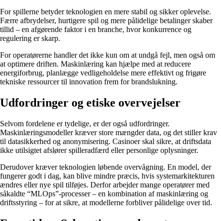
For spillerne betyder teknologien en mere stabil og sikker oplevelse.
Færre afbrydelser, hurtigere spil og mere pålidelige betalinger skaber
tillid – en afgørende faktor i en branche, hvor konkurrence og
regulering er skarp.
For operatørerne handler det ikke kun om at undgå fejl, men også om
at optimere driften. Maskinlæring kan hjælpe med at reducere
energiforbrug, planlægge vedligeholdelse mere effektivt og frigøre
tekniske ressourcer til innovation frem for brandslukning.
Udfordringer og etiske overvejelser
Selvom fordelene er tydelige, er der også udfordringer.
Maskinlæringsmodeller kræver store mængder data, og det stiller krav
til datasikkerhed og anonymisering. Casinoer skal sikre, at driftsdata
ikke utilsigtet afslører spilleradfærd eller personlige oplysninger.
Derudover kræver teknologien løbende overvågning. En model, der
fungerer godt i dag, kan blive mindre præcis, hvis systemarkitekturen
ændres eller nye spil tilføjes. Derfor arbejder mange operatører med
såkaldte “MLOps”-processer – en kombination af maskinlæring og
driftsstyring – for at sikre, at modellerne forbliver pålidelige over tid.