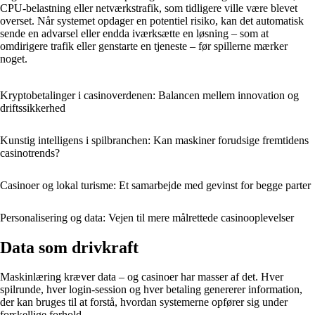
CPU-belastning eller netværkstrafik, som tidligere ville være blevet
overset. Når systemet opdager en potentiel risiko, kan det automatisk
sende en advarsel eller endda iværksætte en løsning – som at
omdirigere trafik eller genstarte en tjeneste – før spillerne mærker
noget.
Kryptobetalinger i casinoverdenen: Balancen mellem innovation og
driftssikkerhed
Kunstig intelligens i spilbranchen: Kan maskiner forudsige fremtidens
casinotrends?
Casinoer og lokal turisme: Et samarbejde med gevinst for begge parter
Personalisering og data: Vejen til mere målrettede casinooplevelser
Data som drivkraft
Maskinlæring kræver data – og casinoer har masser af det. Hver
spilrunde, hver login-session og hver betaling genererer information,
der kan bruges til at forstå, hvordan systemerne opfører sig under
forskellige forhold.