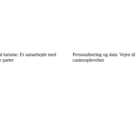
al turisme: Et samarbejde med
Personalisering og data: Vejen ti
e parter
casinooplevelser