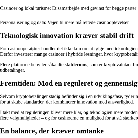
Casinoer og lokal turisme: Et samarbejde med gevinst for begge parter
Personalisering og data: Vejen til mere målrettede casinooplevelser
Teknologisk innovation kræver stabil drift
For casinooperatører handler det ikke kun om at følge med teknologien, m
Derfor investerer mange casinoer i hybride løsninger, hvor kryptobetali
Flere platforme benytter såkaldte
stablecoins
, som er kryptovalutaer bu
udbetalinger.
Fremtiden: Mod en reguleret og gennemsig
Selvom kryptobetalinger stadig befinder sig i en udviklingsfase, tyder
for at skabe standarder, der kombinerer innovation med ansvarlighed.
I takt med at reguleringen bliver mere klar, og teknologien mere moden,
flere valgmuligheder – og for casinoerne en mulighed for at stå stærkere
En balance, der kræver omtanke