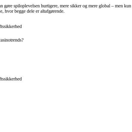
n gøre spiloplevelsen hurtigere, mere sikker og mere global – men kun 
che, hvor begge dele er altafgørende.
ftssikkerhed
casinotrends?
ftssikkerhed