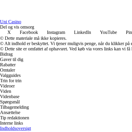
Uni Casino
Del og vis omsorg
X
Facebook
Instagram
LinkedIn
YouTube
Pin
© Dette materiale må ikke kopieres.
© Alt indhold er beskyttet. Vi tjener muligvis penge, når du klikker på e
© Dette site er omfattet af ophavsret. Ved køb via vores links kan vi 
Bidrag
Gaver til dig
Rabatter
Omtaler
Valgguides
Trin for trin
Videoer
Viden
Videnbase
Spørgsmål
Tilbagemelding
Ansættelse
Tip redaktionen
Interne links
Indholdsoversigt