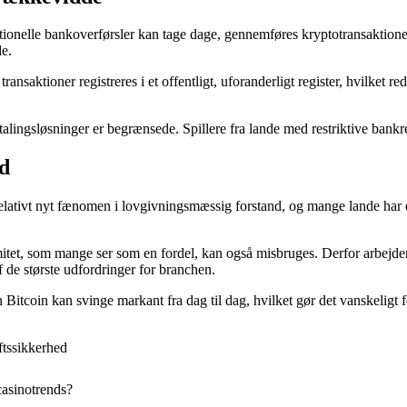
itionelle bankoverførsler kan tage dage, gennemføres kryptotransaktione
de.
nsaktioner registreres i et offentligt, uforanderligt register, hvilket re
etalingsløsninger er begrænsede. Spillere fra lande med restriktive ban
ed
t relativt nyt fænomen i lovgivningsmæssig forstand, og mange lande har 
tet, som mange ser som en fordel, kan også misbruges. Derfor arbejder f
f de største udfordringer for branchen.
itcoin kan svinge markant fra dag til dag, hvilket gør det vanskeligt for
ftssikkerhed
casinotrends?