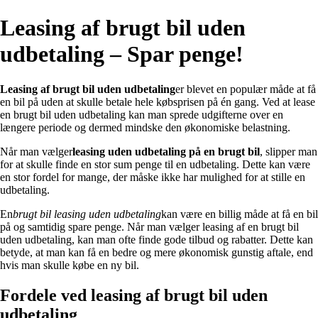
Leasing af brugt bil uden
udbetaling – Spar penge!
Leasing af brugt bil uden udbetaling
er blevet en populær måde at få
en bil på uden at skulle betale hele købsprisen på én gang. Ved at lease
en brugt bil uden udbetaling kan man sprede udgifterne over en
længere periode og dermed mindske den økonomiske belastning.
Når man vælger
leasing uden udbetaling på en brugt bil
, slipper man
for at skulle finde en stor sum penge til en udbetaling. Dette kan være
en stor fordel for mange, der måske ikke har mulighed for at stille en
udbetaling.
En
brugt bil leasing uden udbetaling
kan være en billig måde at få en bil
på og samtidig spare penge. Når man vælger leasing af en brugt bil
uden udbetaling, kan man ofte finde gode tilbud og rabatter. Dette kan
betyde, at man kan få en bedre og mere økonomisk gunstig aftale, end
hvis man skulle købe en ny bil.
Fordele ved leasing af brugt bil uden
udbetaling