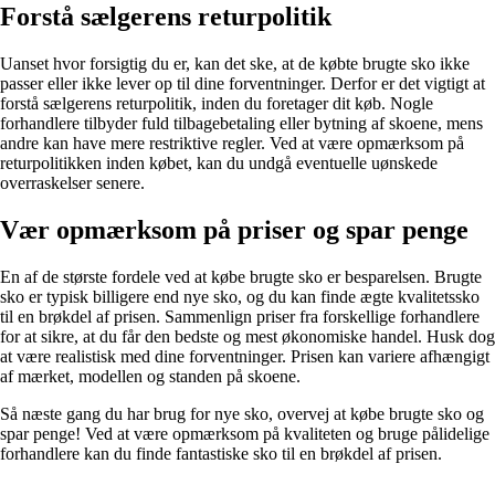
Forstå sælgerens returpolitik
Uanset hvor forsigtig du er, kan det ske, at de købte brugte sko ikke
passer eller ikke lever op til dine forventninger. Derfor er det vigtigt at
forstå sælgerens returpolitik, inden du foretager dit køb. Nogle
forhandlere tilbyder fuld tilbagebetaling eller bytning af skoene, mens
andre kan have mere restriktive regler. Ved at være opmærksom på
returpolitikken inden købet, kan du undgå eventuelle uønskede
overraskelser senere.
Vær opmærksom på priser og spar penge
En af de største fordele ved at købe brugte sko er besparelsen. Brugte
sko er typisk billigere end nye sko, og du kan finde ægte kvalitetssko
til en brøkdel af prisen. Sammenlign priser fra forskellige forhandlere
for at sikre, at du får den bedste og mest økonomiske handel. Husk dog
at være realistisk med dine forventninger. Prisen kan variere afhængigt
af mærket, modellen og standen på skoene.
Så næste gang du har brug for nye sko, overvej at købe brugte sko og
spar penge! Ved at være opmærksom på kvaliteten og bruge pålidelige
forhandlere kan du finde fantastiske sko til en brøkdel af prisen.