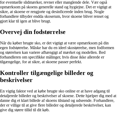
for eventuelle slidmærker, revner eller manglende dele. Vær også
opmærksom på skoens generelle stand og hygiejne. Det er vigtigt at
sikre, at skoene er rengjorte og desinficerede inden brug. Nogle
forhandlere tilbyder endda skoserum, hvor skoene bliver renset og
gjort klar til igen at blive brugt.
Overvej din fodstørrelse
Når du køber brugte sko, er det vigtigt at være opmærksom på din
egen fodstørrelse. Måske har du en ideel skostørrelse, men fodformen
og størrelsen kan variere afhængigt af mærket og modellen. Bed
forhandleren om specifikke målinger, hvis disse ikke allerede er
tilgængelige, for at sikre, at skoene passer perfekt.
Kontroller tilgængelige billeder og
beskrivelser
En vigtig faktor ved at købe brugte sko online er at have adgang til
detaljerede billeder og beskrivelser af skoene. Dette hjælper dig med at
danne dig et klart billede af skoens tilstand og udseende. Forhandlere,
der er villige til at give flere billeder og detaljerede beskrivelser, kan
give dig større tillid til dit køb.