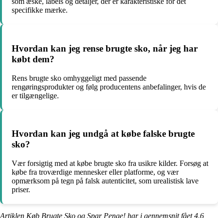
som æske, labels og detaljer, der er karakteristiske for det
specifikke mærke.
Hvordan kan jeg rense brugte sko, når jeg har
købt dem?
Rens brugte sko omhyggeligt med passende
rengøringsprodukter og følg producentens anbefalinger, hvis de
er tilgængelige.
Hvordan kan jeg undgå at købe falske brugte
sko?
Vær forsigtig med at købe brugte sko fra usikre kilder. Forsøg at
købe fra troværdige mennesker eller platforme, og vær
opmærksom på tegn på falsk autenticitet, som urealistisk lave
priser.
Artiklen Køb Brugte Sko og Spar Penge! har i gennemsnit fået
4.6