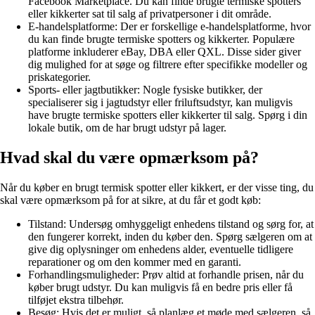
Facebook Marketplace. Du kan finde brugte termiske spotters
eller kikkerter sat til salg af privatpersoner i dit område.
E-handelsplatforme: Der er forskellige e-handelsplatforme, hvor
du kan finde brugte termiske spotters og kikkerter. Populære
platforme inkluderer eBay, DBA eller QXL. Disse sider giver
dig mulighed for at søge og filtrere efter specifikke modeller og
priskategorier.
Sports- eller jagtbutikker: Nogle fysiske butikker, der
specialiserer sig i jagtudstyr eller friluftsudstyr, kan muligvis
have brugte termiske spotters eller kikkerter til salg. Spørg i din
lokale butik, om de har brugt udstyr på lager.
Hvad skal du være opmærksom på?
Når du køber en brugt termisk spotter eller kikkert, er der visse ting, du
skal være opmærksom på for at sikre, at du får et godt køb:
Tilstand: Undersøg omhyggeligt enhedens tilstand og sørg for, at
den fungerer korrekt, inden du køber den. Spørg sælgeren om at
give dig oplysninger om enhedens alder, eventuelle tidligere
reparationer og om den kommer med en garanti.
Forhandlingsmuligheder: Prøv altid at forhandle prisen, når du
køber brugt udstyr. Du kan muligvis få en bedre pris eller få
tilføjet ekstra tilbehør.
Besøg: Hvis det er muligt, så planlæg et møde med sælgeren, så