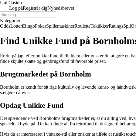
Uni Casino
Log på
Registrér dig
Nyhedsbrevet
Kategorier
Odds
Lotteri
Bingo
Poker
Spillemaskiner
Roulette
Taktikker
Ratings
Spil
On
Find Unikke Fund på Bornholm
Er du på jagt efter unikke fund til dit hjem eller ønsker du at gøre e
finde skjulte skatte og genbrugsfund til favorable priser.
Brugtmarkedet på Bornholm
Bornholm er kendt for sit rige kulturliv og levende kunst- og håndvær
sælgere i årevis.
Opdag Unikke Fund
Det spændende ved Bornholms brugtmarkeder er, at du aldrig ved, hvad d
specielt at byde på. Du kan finde alt fra retrofund til designertilbehør 
Hvis du er interesseret i vintage-stil eller ønsker at tilføje et rustikt 