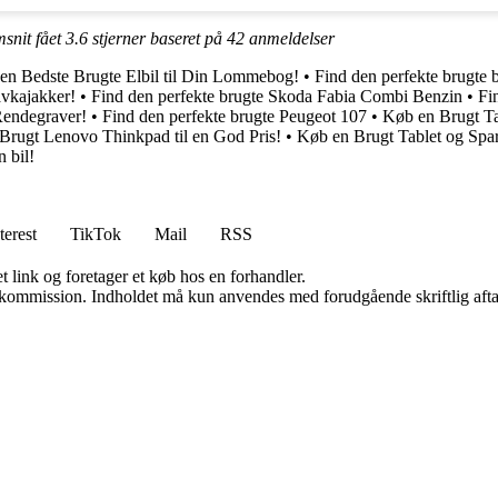
snit fået
3.6
stjerner baseret på
42
anmeldelser
en Bedste Brugte Elbil til Din Lommebog!
•
Find den perfekte brugte b
vkajakker!
•
Find den perfekte brugte Skoda Fabia Combi Benzin
•
Fi
Rendegraver!
•
Find den perfekte brugte Peugeot 107
•
Køb en Brugt Ta
Brugt Lenovo Thinkpad til en God Pris!
•
Køb en Brugt Tablet og Spa
n bil!
terest
TikTok
Mail
RSS
t link og foretager et køb hos en forhandler.
få kommission. Indholdet må kun anvendes med forudgående skriftlig afta