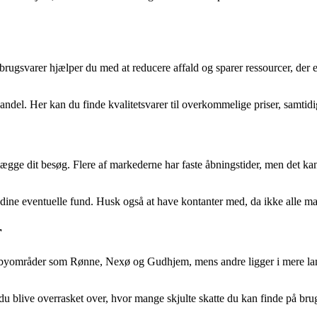
ugsvarer hjælper du med at reducere affald og sparer ressourcer, der e
andel. Her kan du finde kvalitetsvarer til overkommelige priser, samtid
lægge dit besøg. Flere af markederne har faste åbningstider, men det k
l dine eventuelle fund. Husk også at have kontanter med, da ikke alle ma
r
byområder som Rønne, Nexø og Gudhjem, mens andre ligger i mere landl
du blive overrasket over, hvor mange skjulte skatte du kan finde på bru