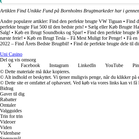
Artiklen Find Unikke Fund på Bornholms Brugtmarkeder har i gennem
Andre populære artikler:
Find den perfekte brugte VW Tiguan
•
Find d
perfekte brugte Fiat 500 til den bedste pris!
•
Sælg eller Køb Brugte Ha
Salg!
•
Køb en Brugt Soundboks og Spar!
•
Find den perfekte brugte 
næste ferie!
•
Køb en Brugt Tesla – Få Mest Muligt for Penge!
•
Få en 
2022 – Find Årets Bedste Brugtbil!
•
Find de perfekte brugte dele til di
Uni Casino
Del og vis omsorg
X
Facebook
Instagram
LinkedIn
YouTube
Pin
© Dette materiale må ikke kopieres.
© Alt indhold er beskyttet. Vi tjener muligvis penge, når du klikker på e
© Dette site er omfattet af ophavsret. Ved køb via vores links kan vi 
Bidrag
Gaver til dig
Rabatter
Omtaler
Valgguides
Trin for trin
Videoer
Viden
Videnbase
Spørgsmål