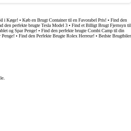
il i Køge!
•
Køb en Brugt Container til en Favorabel Pris!
•
Find den
nd den perfekte brugte Tesla Model 3
•
Find et Billigt Brugt Fjernsyn til
blet og Spar Penge!
•
Find den perfekte brugte Combi Camp til din
r Penge!
•
Find den Perfekte Brugte Rolex Herreur!
•
Bedste Brugtbiler
le.