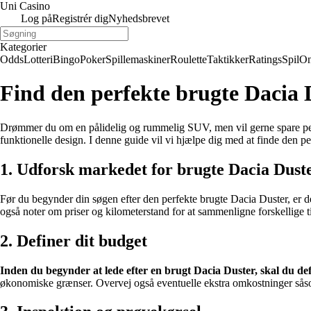
Uni Casino
Log på
Registrér dig
Nyhedsbrevet
Kategorier
Odds
Lotteri
Bingo
Poker
Spillemaskiner
Roulette
Taktikker
Ratings
Spil
On
Find den perfekte brugte Dacia 
Drømmer du om en pålidelig og rummelig SUV, men vil gerne spare peng
funktionelle design. I denne guide vil vi hjælpe dig med at finde den p
1. Udforsk markedet for brugte Dacia Dust
Før du begynder din søgen efter den perfekte brugte Dacia Duster, er det
også noter om priser og kilometerstand for at sammenligne forskellige t
2. Definer dit budget
Inden du begynder at lede efter en brugt Dacia Duster, skal du def
økonomiske grænser. Overvej også eventuelle ekstra omkostninger såso