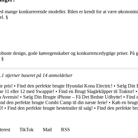
d mange konkurrerende modeller. Bilen er kendt for at være økonomisk 
el. §
buste design, gode køreegenskaber og konkurrencedygtige priser. På gru
 §
.1
stjerner baseret på
14
anmeldelser
e pris!
•
Find den perfekte brugte Hyundai Kona Electric!
•
Sælg Din 
ne 11 eller 12 med Swappie!
•
Find en Brugt Slagleklipper til Traktor!
a Avensis!
•
Sælg Din Brugte iPhone – Få Det Bedste Udbytte!
•
Find 
ind den perfekte brugte Combi Camp til din næste ferie!
•
Køb en brugt 
0!
•
Find den perfekte brugte hestetrailer til salg!
•
Find den perfekte bru
terest
TikTok
Mail
RSS