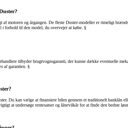
 Duster?
 af motoren og årgangen. De fleste Duster-modeller er rimeligt brændstof
l i forhold til den model, du overvejer at købe. §
forhandlere tilbyder brugtvognsgaranti, der kunne dække eventuelle mekan
s af garantien. §
ster?
uster. Du kan vælge at finansiere bilen gennem et traditionelt banklån e
igtigt at undersøge rentesatser og lånevilkår for at finde den bedste løsn
ninger?