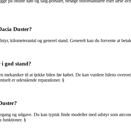
kigge på online køb og salg-portaler, besøge bilforhandlere eller læse 
 Dacia Duster?
styr, kilometerantal og generel stand. Generelt kan du forvente at bet
 i god stand?
 mekaniker til at tjekke bilen før købet. De kan vurdere bilens overordn
ntuelt er udestående reparationer. §
Duster?
 årgang og udgave. Du kan typisk finde modeller med udstyr som airco
a funktioner. §