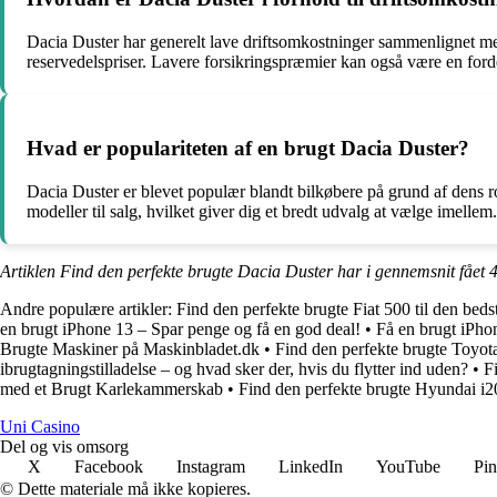
Dacia Duster har generelt lave driftsomkostninger sammenlignet me
reservedelspriser. Lavere forsikringspræmier kan også være en ford
Hvad er populariteten af ​​en brugt Dacia Duster?
Dacia Duster er blevet populær blandt bilkøbere på grund af dens ro
modeller til salg, hvilket giver dig et bredt udvalg at vælge imellem.
Artiklen Find den perfekte brugte Dacia Duster har i gennemsnit fået
4
Andre populære artikler:
Find den perfekte brugte Fiat 500 til den bedst
en brugt iPhone 13 – Spar penge og få en god deal!
•
Få en brugt iPho
Brugte Maskiner på Maskinbladet.dk
•
Find den perfekte brugte Toyot
ibrugtagningstilladelse – og hvad sker der, hvis du flytter ind uden?
•
F
med et Brugt Karlekammerskab
•
Find den perfekte brugte Hyundai i2
Uni Casino
Del og vis omsorg
X
Facebook
Instagram
LinkedIn
YouTube
Pin
© Dette materiale må ikke kopieres.