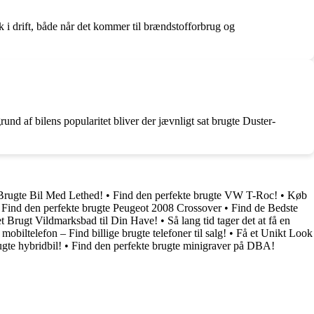
i drift, både når det kommer til brændstofforbrug og
nd af bilens popularitet bliver der jævnligt sat brugte Duster-
Brugte Bil Med Lethed!
•
Find den perfekte brugte VW T-Roc!
•
Køb
•
Find den perfekte brugte Peugeot 2008 Crossover
•
Find de Bedste
et Brugt Vildmarksbad til Din Have!
•
Så lang tid tager det at få en
mobiltelefon – Find billige brugte telefoner til salg!
•
Få et Unikt Look
gte hybridbil!
•
Find den perfekte brugte minigraver på DBA!