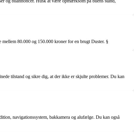
aviser og bilannoncer. Husk at være opmærksom på bilens stand,
ale mellem 80.000 og 150.000 kroner for en brugt Duster. §
ede tilstand og sikre dig, at der ikke er skjulte problemer. Du kan
ndition, navigationssystem, bakkamera og alufælge. Du kan også