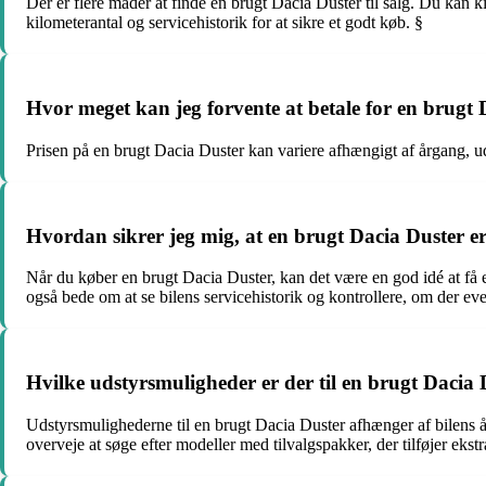
Der er flere måder at finde en brugt Dacia Duster til salg. Du kan 
kilometerantal og servicehistorik for at sikre et godt køb. §
Hvor meget kan jeg forvente at betale for en brugt
Prisen på en brugt Dacia Duster kan variere afhængigt af årgang, ud
Hvordan sikrer jeg mig, at en brugt Dacia Duster er
Når du køber en brugt Dacia Duster, kan det være en god idé at få en
også bede om at se bilens servicehistorik og kontrollere, om der eve
Hvilke udstyrsmuligheder er der til en brugt Dacia 
Udstyrsmulighederne til en brugt Dacia Duster afhænger af bilens
overveje at søge efter modeller med tilvalgspakker, der tilføjer ekstr