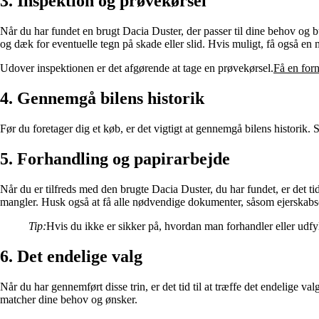
3. Inspektion og prøvekørsel
Når du har fundet en brugt Dacia Duster, der passer til dine behov og bud
og dæk for eventuelle tegn på skade eller slid. Hvis muligt, få også en mek
Udover inspektionen er det afgørende at tage en prøvekørsel.
Få en for
4. Gennemgå bilens historik
Før du foretager dig et køb, er det vigtigt at gennemgå bilens historik.
5. Forhandling og papirarbejde
Når du er tilfreds med den brugte Dacia Duster, du har fundet, er det tid
mangler. Husk også at få alle nødvendige dokumenter, såsom ejerskabsce
Tip:
Hvis du ikke er sikker på, hvordan man forhandler eller udfyld
6. Det endelige valg
Når du har gennemført disse trin, er det tid til at træffe det endelige va
matcher dine behov og ønsker.