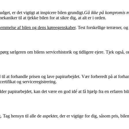
get, er det vigtigt at inspicere bilen grundigt.
Gå ikke på kompromis med
aniker til at tjekke bilen for at sikre dig, at alt er i orden.
nemmelse af bilen og dens køreegenskaber
. Test forskellige terræner, og
 Spørg sælgeren om bilens servicehistorik og tidligere ejere. Tjek også, 
 til at forhandle prisen og lave papirarbejdet. Vær forberedt på at forhan
rtifikat og serviceregistrering.
er papirarbejdet, kan det være en god idé at få hjælp fra en erfaren bilr
lg. Tag hensyn til alle de aspekter, der er vigtige for dig, såsom pris, bi