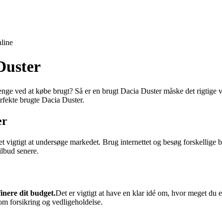
line
Duster
e ved at købe brugt? Så er en brugt Dacia Duster måske det rigtige va
erfekte brugte Dacia Duster.
er
 vigtigt at undersøge markedet. Brug internettet og besøg forskellige br
ilbud senere.
inere dit budget.
Det er vigtigt at have en klar idé om, hvor meget du er
m forsikring og vedligeholdelse.