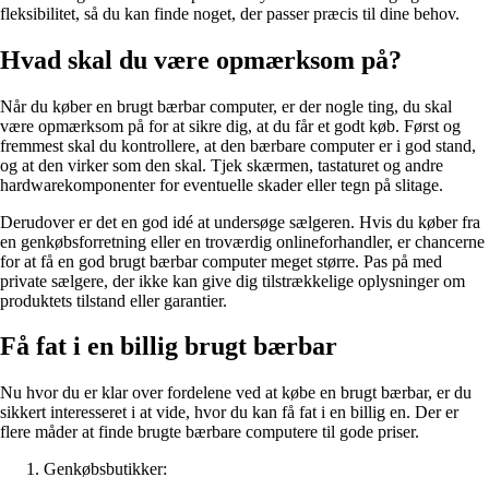
fleksibilitet, så du kan finde noget, der passer præcis til dine behov.
Hvad skal du være opmærksom på?
Når du køber en brugt bærbar computer, er der nogle ting, du skal
være opmærksom på for at sikre dig, at du får et godt køb. Først og
fremmest skal du kontrollere, at den bærbare computer er i god stand,
og at den virker som den skal. Tjek skærmen, tastaturet og andre
hardwarekomponenter for eventuelle skader eller tegn på slitage.
Derudover er det en god idé at undersøge sælgeren. Hvis du køber fra
en genkøbsforretning eller en troværdig onlineforhandler, er chancerne
for at få en god brugt bærbar computer meget større. Pas på med
private sælgere, der ikke kan give dig tilstrækkelige oplysninger om
produktets tilstand eller garantier.
Få fat i en billig brugt bærbar
Nu hvor du er klar over fordelene ved at købe en brugt bærbar, er du
sikkert interesseret i at vide, hvor du kan få fat i en billig en. Der er
flere måder at finde brugte bærbare computere til gode priser.
Genkøbsbutikker: