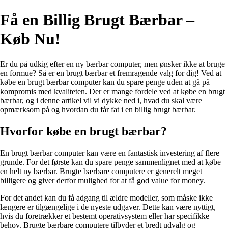
Få en Billig Brugt Bærbar –
Køb Nu!
Er du på udkig efter en ny bærbar computer, men ønsker ikke at bruge
en formue? Så er en brugt bærbar et fremragende valg for dig! Ved at
købe en brugt bærbar computer kan du spare penge uden at gå på
kompromis med kvaliteten. Der er mange fordele ved at købe en brugt
bærbar, og i denne artikel vil vi dykke ned i, hvad du skal være
opmærksom på og hvordan du får fat i en billig brugt bærbar.
Hvorfor købe en brugt bærbar?
En brugt bærbar computer kan være en fantastisk investering af flere
grunde. For det første kan du spare penge sammenlignet med at købe
en helt ny bærbar. Brugte bærbare computere er generelt meget
billigere og giver derfor mulighed for at få god value for money.
For det andet kan du få adgang til ældre modeller, som måske ikke
længere er tilgængelige i de nyeste udgaver. Dette kan være nyttigt,
hvis du foretrækker et bestemt operativsystem eller har specifikke
behov. Brugte bærbare computere tilbyder et bredt udvalg og