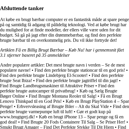
Afsluttende tanker
At købe en brugt bærbar computer er en fantastisk måde at spare penge
på og samtidig få adgang til pålidelig teknologi. Ved at købe brugt har
du mulighed for at finde modeller, der ellers ville være uden for dit
budget. Så gå på jagt efter din drømmebærbar, og find den perfekte
brugte bærbar til en overkommelig pris. Du vil ikke fortryde det!
Artiklen Få en Billig Brugt Bærbar – Køb Nu! har i gennemsnit fået
3.1
stjerner baseret på
35
anmeldelser
Andre populære artikler:
Det mest brugte navn i verden – Se de mest
populære navne!
•
Find den perfekte brugte stationcar til en god pris!
•
Find den perfekte brugte Lindebjerg El-Scooter!
•
Find den perfekte
brugte Seat Ibiza!
•
Find den perfekte brugte jagtriffel til din jagt!
•
Find Brugte Landbrugsmaskiner til Attraktive Priser
•
Find den
perfekte brugte autocamper til privatbrug!
•
Køb og Sælg Brugte
Bøger Online
•
Find Brugte Montana Reoler til Salg!
•
Få en Brugt
Lenovo Thinkpad til en God Pris!
•
Køb en Brugt PlayStation 4 – Spar
Penge!
•
Erhvervsleasing af Brugte Biler – Alt du Skal Vide
•
Find den
perfekte brugte varmepumpe luft til luft!
•
Gør et godt kup på
www.brugtgrej.dk!
•
Køb en brugt iPhone 13 – Spar penge og få en
god deal!
•
Find Brugte 20 Fods Containere Til Salg – Se Priser Her!
•
Smukt Brugt Amager – Find Det Perfekte Stykke Til Dit Hjem
•
Find