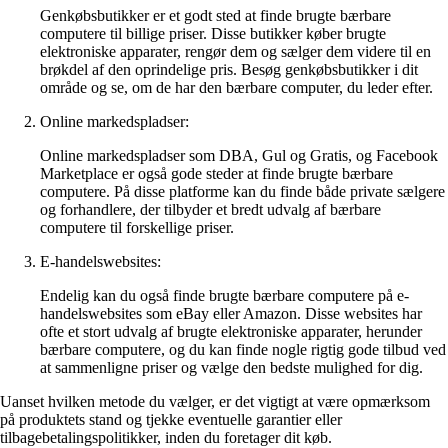
Genkøbsbutikker er et godt sted at finde brugte bærbare
computere til billige priser. Disse butikker køber brugte
elektroniske apparater, rengør dem og sælger dem videre til en
brøkdel af den oprindelige pris. Besøg genkøbsbutikker i dit
område og se, om de har den bærbare computer, du leder efter.
Online markedspladser:
Online markedspladser som DBA, Gul og Gratis, og Facebook
Marketplace er også gode steder at finde brugte bærbare
computere. På disse platforme kan du finde både private sælgere
og forhandlere, der tilbyder et bredt udvalg af bærbare
computere til forskellige priser.
E-handelswebsites:
Endelig kan du også finde brugte bærbare computere på e-
handelswebsites som eBay eller Amazon. Disse websites har
ofte et stort udvalg af brugte elektroniske apparater, herunder
bærbare computere, og du kan finde nogle rigtig gode tilbud ved
at sammenligne priser og vælge den bedste mulighed for dig.
Uanset hvilken metode du vælger, er det vigtigt at være opmærksom
på produktets stand og tjekke eventuelle garantier eller
tilbagebetalingspolitikker, inden du foretager dit køb.