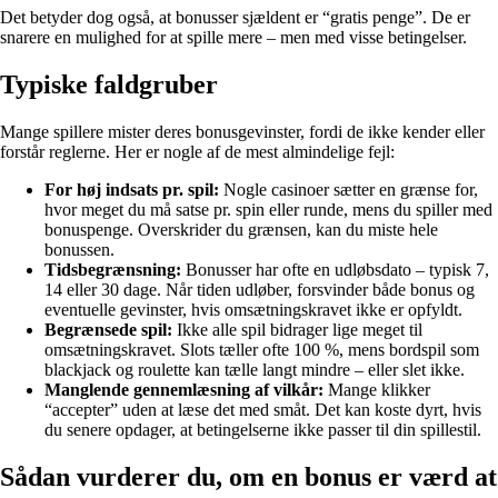
Det betyder dog også, at bonusser sjældent er “gratis penge”. De er
snarere en mulighed for at spille mere – men med visse betingelser.
Typiske faldgruber
Mange spillere mister deres bonusgevinster, fordi de ikke kender eller
forstår reglerne. Her er nogle af de mest almindelige fejl:
For høj indsats pr. spil:
Nogle casinoer sætter en grænse for,
hvor meget du må satse pr. spin eller runde, mens du spiller med
bonuspenge. Overskrider du grænsen, kan du miste hele
bonussen.
Tidsbegrænsning:
Bonusser har ofte en udløbsdato – typisk 7,
14 eller 30 dage. Når tiden udløber, forsvinder både bonus og
eventuelle gevinster, hvis omsætningskravet ikke er opfyldt.
Begrænsede spil:
Ikke alle spil bidrager lige meget til
omsætningskravet. Slots tæller ofte 100 %, mens bordspil som
blackjack og roulette kan tælle langt mindre – eller slet ikke.
Manglende gennemlæsning af vilkår:
Mange klikker
“accepter” uden at læse det med småt. Det kan koste dyrt, hvis
du senere opdager, at betingelserne ikke passer til din spillestil.
Sådan vurderer du, om en bonus er værd at