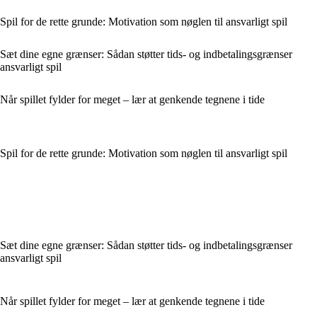
Spil for de rette grunde: Motivation som nøglen til ansvarligt spil
Sæt dine egne grænser: Sådan støtter tids- og indbetalingsgrænser
ansvarligt spil
Når spillet fylder for meget – lær at genkende tegnene i tide
Spil for de rette grunde: Motivation som nøglen til ansvarligt spil
Sæt dine egne grænser: Sådan støtter tids- og indbetalingsgrænser
ansvarligt spil
Når spillet fylder for meget – lær at genkende tegnene i tide