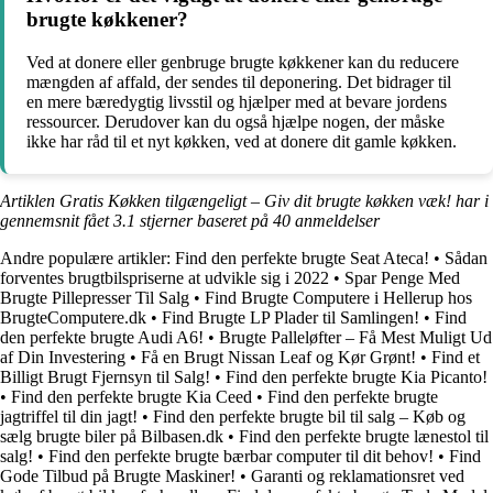
brugte køkkener?
Ved at donere eller genbruge brugte køkkener kan du reducere
mængden af affald, der sendes til deponering. Det bidrager til
en mere bæredygtig livsstil og hjælper med at bevare jordens
ressourcer. Derudover kan du også hjælpe nogen, der måske
ikke har råd til et nyt køkken, ved at donere dit gamle køkken.
Artiklen Gratis Køkken tilgængeligt – Giv dit brugte køkken væk! har i
gennemsnit fået
3.1
stjerner baseret på
40
anmeldelser
Andre populære artikler:
Find den perfekte brugte Seat Ateca!
•
Sådan
forventes brugtbilspriserne at udvikle sig i 2022
•
Spar Penge Med
Brugte Pillepresser Til Salg
•
Find Brugte Computere i Hellerup hos
BrugteComputere.dk
•
Find Brugte LP Plader til Samlingen!
•
Find
den perfekte brugte Audi A6!
•
Brugte Palleløfter – Få Mest Muligt Ud
af Din Investering
•
Få en Brugt Nissan Leaf og Kør Grønt!
•
Find et
Billigt Brugt Fjernsyn til Salg!
•
Find den perfekte brugte Kia Picanto!
•
Find den perfekte brugte Kia Ceed
•
Find den perfekte brugte
jagtriffel til din jagt!
•
Find den perfekte brugte bil til salg – Køb og
sælg brugte biler på Bilbasen.dk
•
Find den perfekte brugte lænestol til
salg!
•
Find den perfekte brugte bærbar computer til dit behov!
•
Find
Gode Tilbud på Brugte Maskiner!
•
Garanti og reklamationsret ved