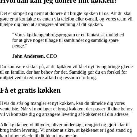
Hvordan kan jeg donere mit køkken?
Det er simpelt og nemt at donere dit brugte køkken til os. Alt du skal
gøre er at kontakte os enten via telefon eller e-mail, og vores team vil
hjælpe dig med at arrangere afhentning af dit køkken.
“Vores køkkengenbrugsprogram er en fantastisk mulighed
for at give noget tilbage til samfundet og samtidig spare
penge.”
John Andersen, CEO
Du kan være sikker på, at dit køkken vil få et nyt liv og bringe glæde
til en familie, der har behov for det. Samtidig gør du en forskel for
miljøet ved at reducere affald og ressourceforbrug.
Få et gratis køkken
Hvis du står og mangler et nyt køkken, kan du tilmelde dig vores
venteliste. Når vi modtager et brugt køkken, der passer til dine behov,
vil vi kontakte dig og arrangere levering af køkkenet til din adresse.
Alle køkkener, vi tilbyder, bliver undersøgt, rengjort og gjort klar til
brug inden levering. Vi ønsker at sikre, at køkkenet er i god stand og
kan bringe glæde til dit hjem i mange år.