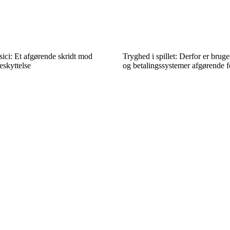
ici: Et afgørende skridt mod
Tryghed i spillet: Derfor er bruge
eskyttelse
og betalingssystemer afgørende for