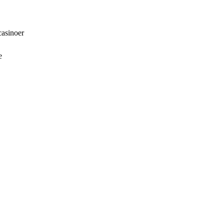
casinoer
e