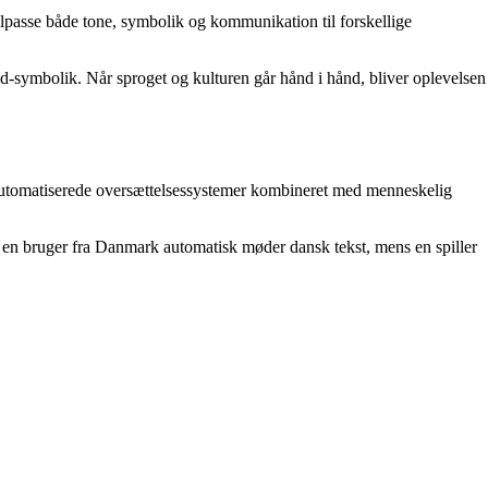
tilpasse både tone, symbolik og kommunikation til forskellige
ld-symbolik. Når sproget og kulturen går hånd i hånd, bliver oplevelsen
 automatiserede oversættelsessystemer kombineret med menneskelig
at en bruger fra Danmark automatisk møder dansk tekst, mens en spiller