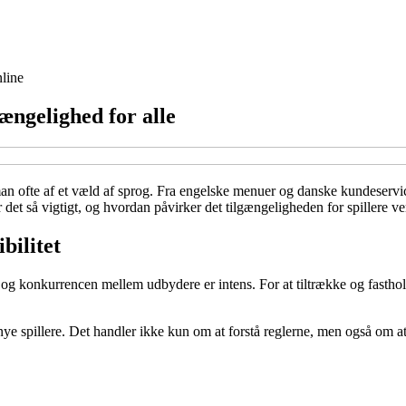
line
gængelighed for alle
n ofte af et væld af sprog. Fra engelske menuer og danske kundeservice-a
r det så vigtigt, og hvordan påvirker det tilgængeligheden for spillere v
bilitet
r, og konkurrencen mellem udbydere er intens. For at tiltrække og fastho
 nye spillere. Det handler ikke kun om at forstå reglerne, men også om at