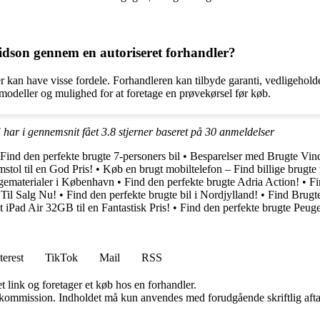
idson gennem en autoriseret forhandler?
 kan have visse fordele. Forhandleren kan tilbyde garanti, vedligehol
modeller og mulighed for at foretage en prøvekørsel før køb.
 har i gennemsnit fået
3.8
stjerner baseret på
30
anmeldelser
Find den perfekte brugte 7-personers bil
•
Besparelser med Brugte Vin
stol til en God Pris!
•
Køb en brugt mobiltelefon – Find billige brugte t
gematerialer i København
•
Find den perfekte brugte Adria Action!
•
Fi
 Til Salg Nu!
•
Find den perfekte brugte bil i Nordjylland!
•
Find Brugte
 iPad Air 32GB til en Fantastisk Pris!
•
Find den perfekte brugte Peug
terest
TikTok
Mail
RSS
t link og foretager et køb hos en forhandler.
få kommission. Indholdet må kun anvendes med forudgående skriftlig afta