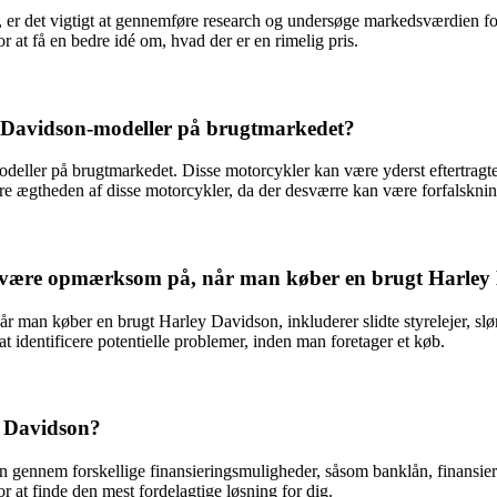
on, er det vigtigt at gennemføre research og undersøge markedsværdien
for at få en bedre idé om, hvad der er en rimelig pris.
ley Davidson-modeller på brugtmarkedet?
modeller på brugtmarkedet. Disse motorcykler kan være yderst eftertragt
cere ægtheden af ​​disse motorcykler, da der desværre kan være forfalskni
kal være opmærksom på, når man køber en brugt Harley
man køber en brugt Harley Davidson, inkluderer slidte styrelejer, slør i
at identificere potentielle problemer, inden man foretager et køb.
y Davidson?
on gennem forskellige finansieringsmuligheder, såsom banklån, finansieri
 at finde den mest fordelagtige løsning for dig.