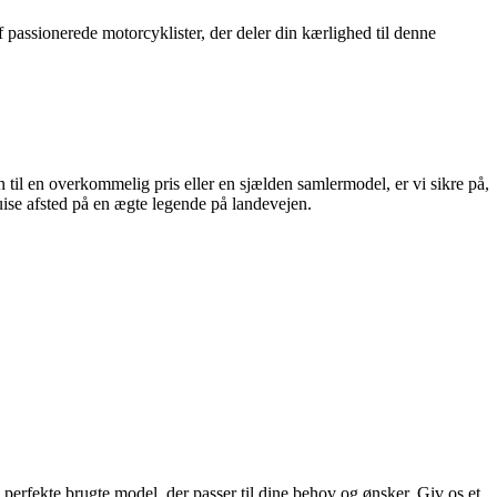
 passionerede motorcyklister, der deler din kærlighed til denne
til en overkommelig pris eller en sjælden samlermodel, er vi sikre på,
uise afsted på en ægte legende på landevejen.
n perfekte brugte model, der passer til dine behov og ønsker. Giv os et