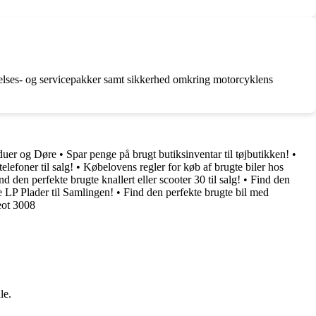
delses- og servicepakker samt sikkerhed omkring motorcyklens
duer og Døre
•
Spar penge på brugt butiksinventar til tøjbutikken!
•
elefoner til salg!
•
Købelovens regler for køb af brugte biler hos
nd den perfekte brugte knallert eller scooter 30 til salg!
•
Find den
 LP Plader til Samlingen!
•
Find den perfekte brugte bil med
eot 3008
le.