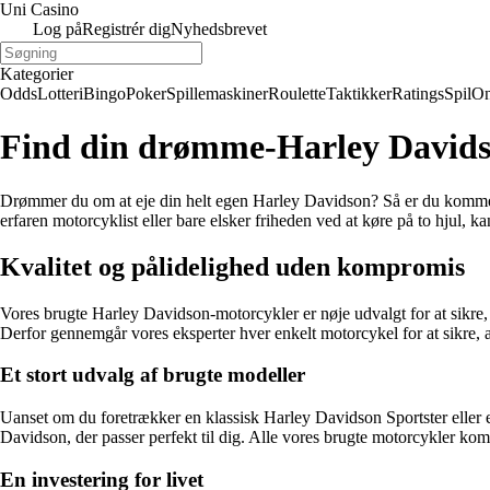
Uni Casino
Log på
Registrér dig
Nyhedsbrevet
Kategorier
Odds
Lotteri
Bingo
Poker
Spillemaskiner
Roulette
Taktikker
Ratings
Spil
On
Find din drømme-Harley Davidson
Drømmer du om at eje din helt egen Harley Davidson? Så er du kommet ti
erfaren motorcyklist eller bare elsker friheden ved at køre på to hjul, 
Kvalitet og pålidelighed uden kompromis
Vores brugte Harley Davidson-motorcykler er nøje udvalgt for at sikre, a
Derfor gennemgår vores eksperter hver enkelt motorcykel for at sikre, at 
Et stort udvalg af brugte modeller
Uanset om du foretrækker en klassisk Harley Davidson Sportster eller e
Davidson, der passer perfekt til dig. Alle vores brugte motorcykler kom
En investering for livet