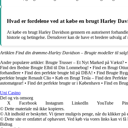
Hvad er fordelene ved at købe en brugt Harley Dav
At købe en brugt Harley Davidson gennem en autoriseret forhandler
historie og betingelse. Derudover kan de have et bredere udvalg af 
Artiklen Find din drømme-Harley Davidson – Brugte modeller til salg!
Andre populære artikler:
Brugte Trusser – Et Nyt Marked på Vækst?
•
Find den Bedste Brugte Elbil til Din Lommebog!
•
Find en Brugt Otium
forhandlere
•
Find den perfekte brugte bil på DBA!
•
Find Brugte Byg
perfekte brugte Renault Clio
•
Køb en Brugt Tesla – Find den Perfekte
automatgear!
•
Find det perfekte brugte ur i København
•
Find en Brugt
Uni Casino
Del og vis omsorg
X
Facebook
Instagram
LinkedIn
YouTube
Pin
© Dette materiale må ikke kopieres.
© Alt indhold er beskyttet. Vi tjener muligvis penge, når du klikker på e
© Dette site er omfattet af ophavsret. Ved køb via vores links kan vi 
Bidrag