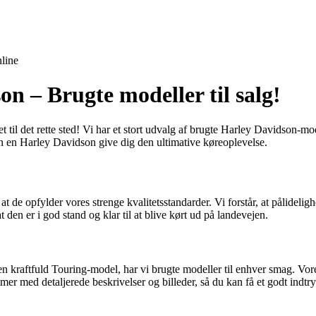
line
 – Brugte modeller til salg!
l det rette sted! Vi har et stort udvalg af brugte Harley Davidson-mode
kan en Harley Davidson give dig den ultimative køreoplevelse.
t de opfylder vores strenge kvalitetsstandarder. Vi forstår, at pålidelig
den er i god stand og klar til at blive kørt ud på landevejen.
n kraftfuld Touring-model, har vi brugte modeller til enhver smag. Vore
mer med detaljerede beskrivelser og billeder, så du kan få et godt indtr