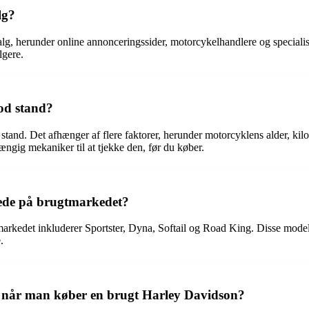
lg?
salg, herunder online annonceringssider, motorcykelhandlere og speciali
lgere.
god stand?
 stand. Det afhænger af flere faktorer, herunder motorcyklens alder, kilo
ængig mekaniker til at tjekke den, før du køber.
tede på brugtmarkedet?
kedet inkluderer Sportster, Dyna, Softail og Road King. Disse modeller 
.
s, når man køber en brugt Harley Davidson?