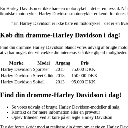
En Harley Davidson er ikke bare en motorcykel – det er en livsstil. Når
ikoniske motorcykel. Harley Davidson-motorcykler er kendt for deres h
“En Harley Davidson er ikke bare en motorcykel – det er en livss
Køb din drømme-Harley Davidson i dag!
Find din drømme-Harley Davidson blandt vores udvalg af brugte motorcyk
at vi har noget, der vil vække din interesse. Gå ikke glip af mulighed
Mærke
Model
Årgang
Pris
Harley Davidson
Sportster
2015
75.000 DKK
Harley Davidson
Street Glide
2018
150.000 DKK
Harley Davidson
Softail
2013
95.000 DKK
Find din drømme-Harley Davidson i dag!
Se vores udvalg af brugte Harley Davidson-modeller til salg
Kontakt os for mere information eller en prøvetur
Oplev friheden ved at køre på en ægte Harley Davidson
Tag det første skridt mod at realisere din drøm om at eje en Harley Davi