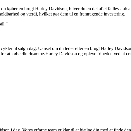
 du køber en brugt Harley Davidson, bliver du en del af et fællesskab af
oldbarhed og værdi, hvilket gør dem til en fremragende investering.
til.”
ler til salg i dag. Uanset om du leder efter en brugt Harley Davidson 
en for at købe din drømme-Harley Davidson og opleve friheden ved at cr
dson i dag. Vores erfarne team er klar til at hjælpe dig med at finde de