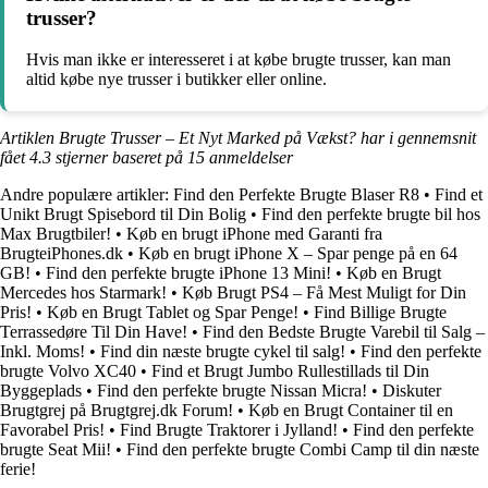
trusser?
Hvis man ikke er interesseret i at købe brugte trusser, kan man
altid købe nye trusser i butikker eller online.
Artiklen Brugte Trusser – Et Nyt Marked på Vækst? har i gennemsnit
fået
4.3
stjerner baseret på
15
anmeldelser
Andre populære artikler:
Find den Perfekte Brugte Blaser R8
•
Find et
Unikt Brugt Spisebord til Din Bolig
•
Find den perfekte brugte bil hos
Max Brugtbiler!
•
Køb en brugt iPhone med Garanti fra
BrugteiPhones.dk
•
Køb en brugt iPhone X – Spar penge på en 64
GB!
•
Find den perfekte brugte iPhone 13 Mini!
•
Køb en Brugt
Mercedes hos Starmark!
•
Køb Brugt PS4 – Få Mest Muligt for Din
Pris!
•
Køb en Brugt Tablet og Spar Penge!
•
Find Billige Brugte
Terrassedøre Til Din Have!
•
Find den Bedste Brugte Varebil til Salg –
Inkl. Moms!
•
Find din næste brugte cykel til salg!
•
Find den perfekte
brugte Volvo XC40
•
Find et Brugt Jumbo Rullestillads til Din
Byggeplads
•
Find den perfekte brugte Nissan Micra!
•
Diskuter
Brugtgrej på Brugtgrej.dk Forum!
•
Køb en Brugt Container til en
Favorabel Pris!
•
Find Brugte Traktorer i Jylland!
•
Find den perfekte
brugte Seat Mii!
•
Find den perfekte brugte Combi Camp til din næste
ferie!