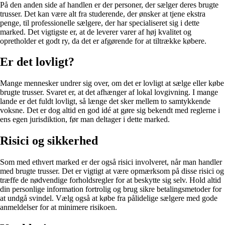
På den anden side af handlen er der personer, der sælger deres brugte
trusser. Det kan være alt fra studerende, der ønsker at tjene ekstra
penge, til professionelle sælgere, der har specialiseret sig i dette
marked. Det vigtigste er, at de leverer varer af høj kvalitet og
opretholder et godt ry, da det er afgørende for at tiltrække købere.
Er det lovligt?
Mange mennesker undrer sig over, om det er lovligt at sælge eller købe
brugte trusser. Svaret er, at det afhænger af lokal lovgivning. I mange
lande er det fuldt lovligt, så længe det sker mellem to samtykkende
voksne. Det er dog altid en god idé at gøre sig bekendt med reglerne i
ens egen jurisdiktion, før man deltager i dette marked.
Risici og sikkerhed
Som med ethvert marked er der også risici involveret, når man handler
med brugte trusser. Det er vigtigt at være opmærksom på disse risici og
træffe de nødvendige forholdsregler for at beskytte sig selv. Hold altid
din personlige information fortrolig og brug sikre betalingsmetoder for
at undgå svindel. Vælg også at købe fra pålidelige sælgere med gode
anmeldelser for at minimere risikoen.