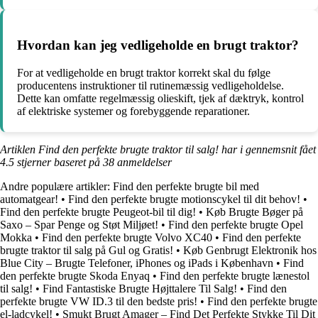
Hvordan kan jeg vedligeholde en brugt traktor?
For at vedligeholde en brugt traktor korrekt skal du følge
producentens instruktioner til rutinemæssig vedligeholdelse.
Dette kan omfatte regelmæssig olieskift, tjek af dæktryk, kontrol
af elektriske systemer og forebyggende reparationer.
Artiklen Find den perfekte brugte traktor til salg! har i gennemsnit fået
4.5
stjerner baseret på
38
anmeldelser
Andre populære artikler:
Find den perfekte brugte bil med
automatgear!
•
Find den perfekte brugte motionscykel til dit behov!
•
Find den perfekte brugte Peugeot-bil til dig!
•
Køb Brugte Bøger på
Saxo – Spar Penge og Støt Miljøet!
•
Find den perfekte brugte Opel
Mokka
•
Find den perfekte brugte Volvo XC40
•
Find den perfekte
brugte traktor til salg på Gul og Gratis!
•
Køb Genbrugt Elektronik hos
Blue City – Brugte Telefoner, iPhones og iPads i København
•
Find
den perfekte brugte Skoda Enyaq
•
Find den perfekte brugte lænestol
til salg!
•
Find Fantastiske Brugte Højttalere Til Salg!
•
Find den
perfekte brugte VW ID.3 til den bedste pris!
•
Find den perfekte brugte
el-ladcykel!
•
Smukt Brugt Amager – Find Det Perfekte Stykke Til Dit