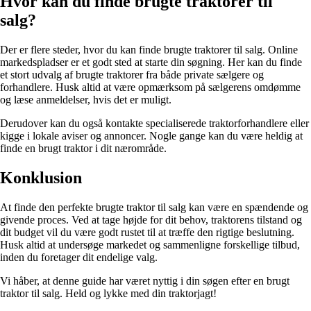
Hvor kan du finde brugte traktorer til
salg?
Der er flere steder, hvor du kan finde brugte traktorer til salg. Online
markedspladser er et godt sted at starte din søgning. Her kan du finde
et stort udvalg af brugte traktorer fra både private sælgere og
forhandlere. Husk altid at være opmærksom på sælgerens omdømme
og læse anmeldelser, hvis det er muligt.
Derudover kan du også kontakte specialiserede traktorforhandlere eller
kigge i lokale aviser og annoncer. Nogle gange kan du være heldig at
finde en brugt traktor i dit nærområde.
Konklusion
At finde den perfekte brugte traktor til salg kan være en spændende og
givende proces. Ved at tage højde for dit behov, traktorens tilstand og
dit budget vil du være godt rustet til at træffe den rigtige beslutning.
Husk altid at undersøge markedet og sammenligne forskellige tilbud,
inden du foretager dit endelige valg.
Vi håber, at denne guide har været nyttig i din søgen efter en brugt
traktor til salg. Held og lykke med din traktorjagt!