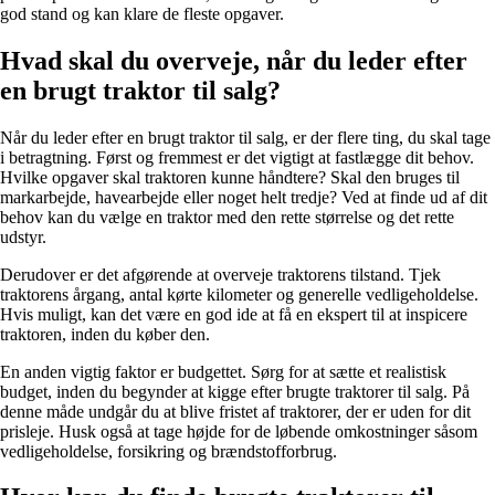
god stand og kan klare de fleste opgaver.
Hvad skal du overveje, når du leder efter
en brugt traktor til salg?
Når du leder efter en brugt traktor til salg, er der flere ting, du skal tage
i betragtning. Først og fremmest er det vigtigt at fastlægge dit behov.
Hvilke opgaver skal traktoren kunne håndtere? Skal den bruges til
markarbejde, havearbejde eller noget helt tredje? Ved at finde ud af dit
behov kan du vælge en traktor med den rette størrelse og det rette
udstyr.
Derudover er det afgørende at overveje traktorens tilstand. Tjek
traktorens årgang, antal kørte kilometer og generelle vedligeholdelse.
Hvis muligt, kan det være en god ide at få en ekspert til at inspicere
traktoren, inden du køber den.
En anden vigtig faktor er budgettet. Sørg for at sætte et realistisk
budget, inden du begynder at kigge efter brugte traktorer til salg. På
denne måde undgår du at blive fristet af traktorer, der er uden for dit
prisleje. Husk også at tage højde for de løbende omkostninger såsom
vedligeholdelse, forsikring og brændstofforbrug.