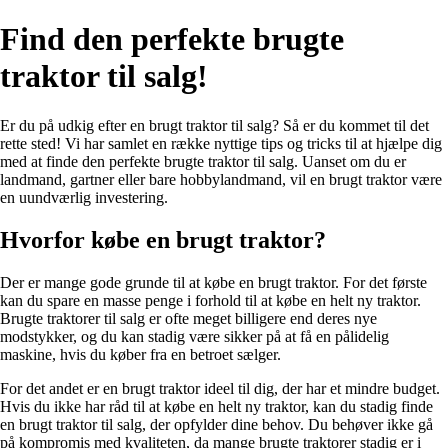
Find den perfekte brugte
traktor til salg!
Er du på udkig efter en brugt traktor til salg? Så er du kommet til det
rette sted! Vi har samlet en række nyttige tips og tricks til at hjælpe dig
med at finde den perfekte brugte traktor til salg. Uanset om du er
landmand, gartner eller bare hobbylandmand, vil en brugt traktor være
en uundværlig investering.
Hvorfor købe en brugt traktor?
Der er mange gode grunde til at købe en brugt traktor. For det første
kan du spare en masse penge i forhold til at købe en helt ny traktor.
Brugte traktorer til salg er ofte meget billigere end deres nye
modstykker, og du kan stadig være sikker på at få en pålidelig
maskine, hvis du køber fra en betroet sælger.
For det andet er en brugt traktor ideel til dig, der har et mindre budget.
Hvis du ikke har råd til at købe en helt ny traktor, kan du stadig finde
en brugt traktor til salg, der opfylder dine behov. Du behøver ikke gå
på kompromis med kvaliteten, da mange brugte traktorer stadig er i