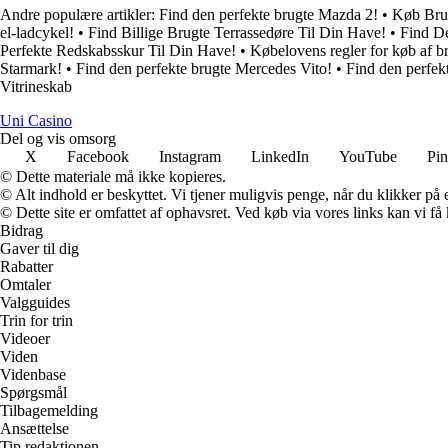
Andre populære artikler:
Find den perfekte brugte Mazda 2!
•
Køb Brug
el-ladcykel!
•
Find Billige Brugte Terrassedøre Til Din Have!
•
Find De
Perfekte Redskabsskur Til Din Have!
•
Købelovens regler for køb af br
Starmark!
•
Find den perfekte brugte Mercedes Vito!
•
Find den perfek
Vitrineskab
Uni Casino
Del og vis omsorg
X
Facebook
Instagram
LinkedIn
YouTube
Pin
© Dette materiale må ikke kopieres.
© Alt indhold er beskyttet. Vi tjener muligvis penge, når du klikker på e
© Dette site er omfattet af ophavsret. Ved køb via vores links kan vi 
Bidrag
Gaver til dig
Rabatter
Omtaler
Valgguides
Trin for trin
Videoer
Viden
Videnbase
Spørgsmål
Tilbagemelding
Ansættelse
Tip redaktionen