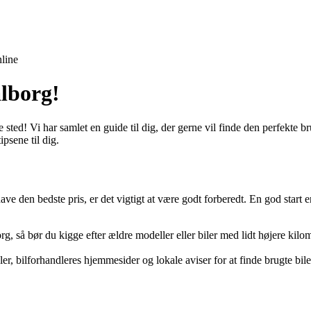
line
alborg!
 sted! Vi har samlet en guide til dig, der gerne vil finde den perfekte br
ipsene til dig.
l have den bedste pris, er det vigtigt at være godt forberedt. En god star
org, så bør du kigge efter ældre modeller eller biler med lidt højere kilo
, bilforhandleres hjemmesider og lokale aviser for at finde brugte biler