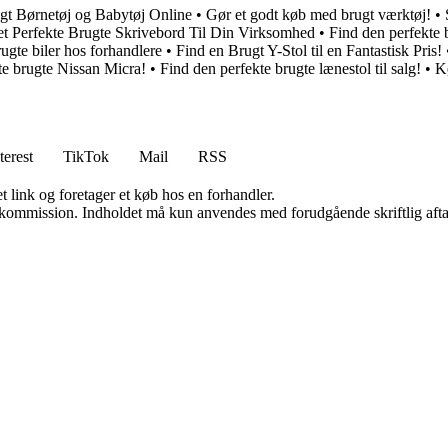
t Børnetøj og Babytøj Online
•
Gør et godt køb med brugt værktøj!
•
t Perfekte Brugte Skrivebord Til Din Virksomhed
•
Find den perfekte
ugte biler hos forhandlere
•
Find en Brugt Y-Stol til en Fantastisk Pris!
te brugte Nissan Micra!
•
Find den perfekte brugte lænestol til salg!
•
Kø
terest
TikTok
Mail
RSS
t link og foretager et køb hos en forhandler.
få kommission. Indholdet må kun anvendes med forudgående skriftlig afta