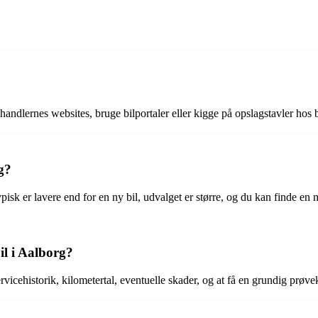
lhandlernes websites, bruge bilportaler eller kigge på opslagstavler hos 
g?
ypisk er lavere end for en ny bil, udvalget er større, og du kan finde e
il i Aalborg?
ervicehistorik, kilometertal, eventuelle skader, og at få en grundig prøve