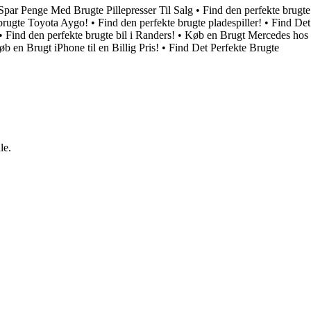
Spar Penge Med Brugte Pillepresser Til Salg
•
Find den perfekte brugte
 brugte Toyota Aygo!
•
Find den perfekte brugte pladespiller!
•
Find Det
•
Find den perfekte brugte bil i Randers!
•
Køb en Brugt Mercedes hos
b en Brugt iPhone til en Billig Pris!
•
Find Det Perfekte Brugte
le.