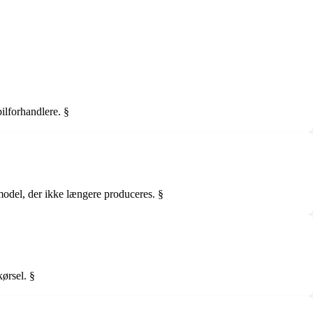
bilforhandlere. §
n model, der ikke længere produceres. §
kørsel. §