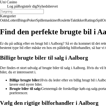
Uni Casino
Log på
Registrér dig
Nyhedsbrevet
Kategorier
Odds
Lotteri
Bingo
Poker
Spillemaskiner
Roulette
Taktikker
Ratings
Spil
On
Find den perfekte brugte bil i A
Er du på udkig efter en brugt bil i Aalborg? Så er du kommet til det rette
bestemt type bil eller måske en hos en pålidelig bilforhandler, så har vi t
Billige brugte biler til salg i Aalborg
Der findes et stort udvalg af brugte biler til salg i Aalborg. Hvis du vi
biler, du er interesseret i.
Billige brugte biler:
Hvis du leder efter en billig brugt bil i Aalb
lavere end nyere biler.
Brugte biler til salg:
Gennemgå de forskellige køb-og-salg-portaler
præferencer.
Vælg den rigtige bilforhandler i Aalborg