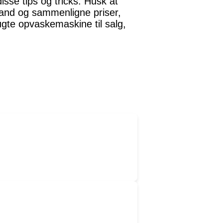
sse tips og tricks. Husk at
tand og sammenligne priser,
ugte opvaskemaskine til salg,