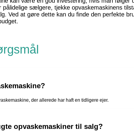
e kan være en god investering, hvis man følger di
r pålidelige sælgere, tjekke opvaskemaskinens tils
alg. Ved at gøre dette kan du finde den perfekte br
budget.
pørgsmål
askemaskine?
kemaskine, der allerede har haft en tidligere ejer.
ugte opvaskemaskiner til salg?