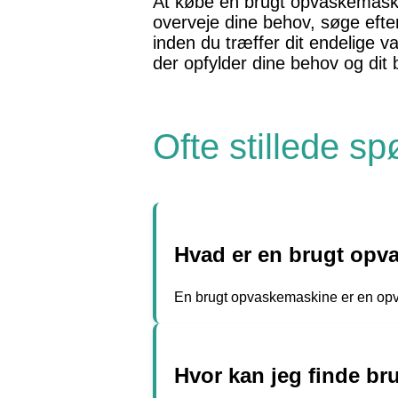
At købe en brugt opvaskemaskin
overveje dine behov, søge efte
inden du træffer dit endelige v
der opfylder dine behov og dit 
Ofte stillede s
Hvad er en brugt opv
En brugt opvaskemaskine er en opvas
Hvor kan jeg finde br