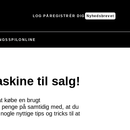
LOG PÅ
REGISTRÉR DIG
Nyhedsbrevet
NGS
SPIL
ONLINE
kine til salg!
t købe en brugt
 penge på samtidig med, at du
gle nyttige tips og tricks til at