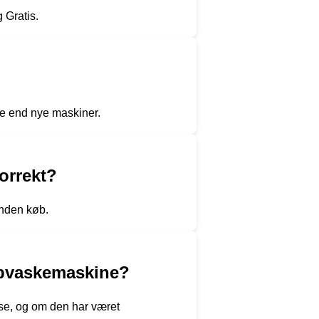
 Gratis.
re end nye maskiner.
orrekt?
inden køb.
opvaskemaskine?
lse, og om den har været