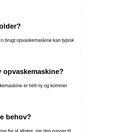
holder?
En brugt opvaskemaskine kan typisk
ny opvaskemaskine?
askemaskine er helt ny og kommer
ne behov?
ne for at afgøre, om den passer til