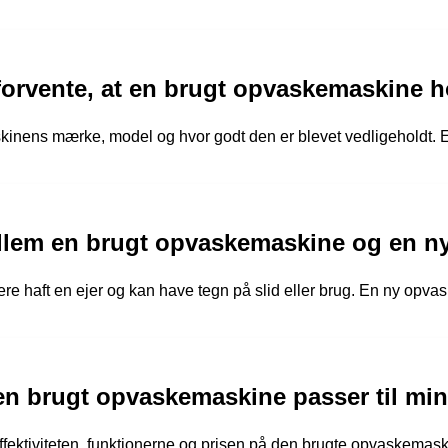
 forvente, at en brugt opvaskemaskine 
inens mærke, model og hvor godt den er blevet vedligeholdt. 
ellem en brugt opvaskemaskine og en 
re haft en ejer og kan have tegn på slid eller brug. En ny opv
en brugt opvaskemaskine passer til mi
ffektiviteten, funktionerne og prisen på den brugte opvaskemaski