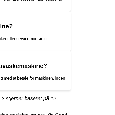
kine?
ker eller servicemontør for
 opvaskemaskine?
gtig med at betale for maskinen, inden
.2
stjerner baseret på
12