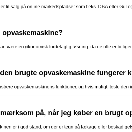
 til salg på online markedspladser som f.eks. DBA eller Gul og
t opvaskemaskine?
n være en økonomisk fordelagtig løsning, da de ofte er billige
t den brugte opvaskemaskine fungerer k
rere opvaskemaskinens funktioner, og hvis muligt, teste den 
pmærksom på, når jeg køber en brugt 
inen er i god stand, om der er tegn på lækage eller beskadige