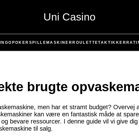
Uni Casino
INGO
POKER
SPILLEMASKINER
ROULETTE
TAKTIKKER
RATI
ekte brugte opvaskemas
vaskemaskine, men har et stramt budget? Overvej a
kemaskiner kan være en fantastisk måde at spare
g bevare ressourcer. I denne guide vil vi give dig no
skemaskine til salg.