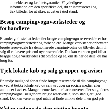
anmeldelser og kvalitetsgarantier. Få yderligere
information om den specifikke del, du er interesseret i og
tjek billeder for at sikre, at det er i god stand.
Besøg campingvognværksteder og
forhandlere
Et andet godt sted at lede efter brugte campingvogn reservedele er hos
campingvognværksteder og forhandlere. Mange værksteder opbevarer
brugte reservedele fra demonterede campingvogne og tilbyder dem til
salg til en lavere pris end nye reservedele. Det kan være en god idé at
besøge nogle værksteder i dit område og se, om de har de dele, du har
brug for.
Tjek lokale køb og salg grupper og aviser
En tredje mulighed for at finde brugte reservedele til din campingvogn
er ved at tjekke lokale køb og salg grupper på sociale medier eller
annoncer i aviser. Mange mennesker, der har renoveret eller solgt deres
campingvogne, sælger ofte brugte reservedele, som stadig er i god
stand. Det kan være en god måde at finde unikke dele til en god pris.
Sådan vælger du den rigtige brugte