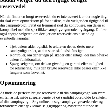
reservedel
Når du finder en brugt reservedel, du er interesseret i, er der nogle ting,
du skal være opmærksom på for at sikre, at du vælger den rigtige del til
din campingvogn. Først og fremmest skal du kontrollere, om delen er
kompatibel med din specifikke campingvognmodel og årgang. Du bør
også spørge sælgeren om detaljer om reservedelens tilstand og
eventuelle garantier.
Tjek delens alder og slid. Jo ældre en del er, desto mere
sandsynligt er det, at den snart skal udskiftes igen.
Kontroller, om der er tegn på skader eller slitage, der kan påvirke
delens funktionalitet.
Spørg sælgeren, om de kan give dig en garanti eller mulighed
for returnering, hvis den brugte reservedel ikke passer eller ikke
fungerer som forventet.
Opsummering
At finde de perfekte brugte reservedele til din campingvogn kan være
en fantastisk måde at spare penge på og samtidig opretholde kvaliteten
af din campingvogn. Søg online, besøg campingvognværksteder og
forhandlere eller tjek lokale salgsgrupper og aviser for at finde de