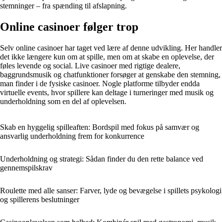
stemninger – fra spænding til afslapning.
Online casinoer følger trop
Selv online casinoer har taget ved lære af denne udvikling. Her handler
det ikke længere kun om at spille, men om at skabe en oplevelse, der
føles levende og social. Live casinoer med rigtige dealere,
baggrundsmusik og chatfunktioner forsøger at genskabe den stemning,
man finder i de fysiske casinoer. Nogle platforme tilbyder endda
virtuelle events, hvor spillere kan deltage i turneringer med musik og
underholdning som en del af oplevelsen.
Skab en hyggelig spilleaften: Bordspil med fokus på samvær og
ansvarlig underholdning frem for konkurrence
Underholdning og strategi: Sådan finder du den rette balance ved
gennemspilskrav
Roulette med alle sanser: Farver, lyde og bevægelse i spillets psykologi
og spillerens beslutninger