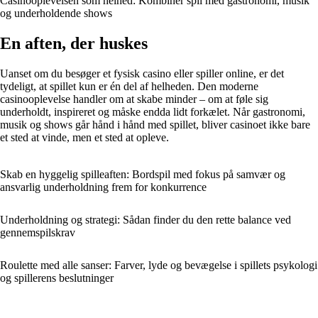
Casinooplevelsen som helhed: Kombinér spil med gastronomi, musik
og underholdende shows
En aften, der huskes
Uanset om du besøger et fysisk casino eller spiller online, er det
tydeligt, at spillet kun er én del af helheden. Den moderne
casinooplevelse handler om at skabe minder – om at føle sig
underholdt, inspireret og måske endda lidt forkælet. Når gastronomi,
musik og shows går hånd i hånd med spillet, bliver casinoet ikke bare
et sted at vinde, men et sted at opleve.
Skab en hyggelig spilleaften: Bordspil med fokus på samvær og
ansvarlig underholdning frem for konkurrence
Underholdning og strategi: Sådan finder du den rette balance ved
gennemspilskrav
Roulette med alle sanser: Farver, lyde og bevægelse i spillets psykologi
og spillerens beslutninger