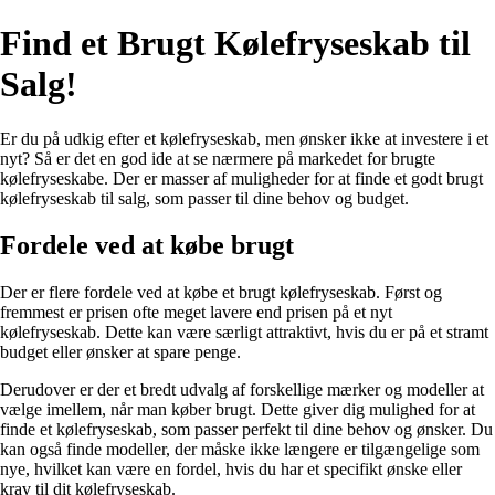
Find et Brugt Kølefryseskab til
Salg!
Er du på udkig efter et kølefryseskab, men ønsker ikke at investere i et
nyt? Så er det en god ide at se nærmere på markedet for brugte
kølefryseskabe. Der er masser af muligheder for at finde et godt brugt
kølefryseskab til salg, som passer til dine behov og budget.
Fordele ved at købe brugt
Der er flere fordele ved at købe et brugt kølefryseskab. Først og
fremmest er prisen ofte meget lavere end prisen på et nyt
kølefryseskab. Dette kan være særligt attraktivt, hvis du er på et stramt
budget eller ønsker at spare penge.
Derudover er der et bredt udvalg af forskellige mærker og modeller at
vælge imellem, når man køber brugt. Dette giver dig mulighed for at
finde et kølefryseskab, som passer perfekt til dine behov og ønsker. Du
kan også finde modeller, der måske ikke længere er tilgængelige som
nye, hvilket kan være en fordel, hvis du har et specifikt ønske eller
krav til dit kølefryseskab.