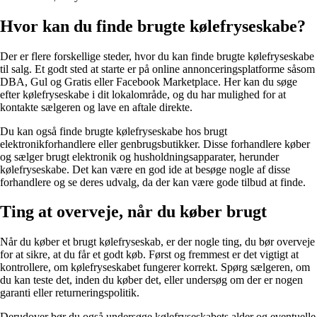
Hvor kan du finde brugte kølefryseskabe?
Der er flere forskellige steder, hvor du kan finde brugte kølefryseskabe
til salg. Et godt sted at starte er på online annonceringsplatforme såsom
DBA, Gul og Gratis eller Facebook Marketplace. Her kan du søge
efter kølefryseskabe i dit lokalområde, og du har mulighed for at
kontakte sælgeren og lave en aftale direkte.
Du kan også finde brugte kølefryseskabe hos brugt
elektronikforhandlere eller genbrugsbutikker. Disse forhandlere køber
og sælger brugt elektronik og husholdningsapparater, herunder
kølefryseskabe. Det kan være en god ide at besøge nogle af disse
forhandlere og se deres udvalg, da der kan være gode tilbud at finde.
Ting at overveje, når du køber brugt
Når du køber et brugt kølefryseskab, er der nogle ting, du bør overveje
for at sikre, at du får et godt køb. Først og fremmest er det vigtigt at
kontrollere, om kølefryseskabet fungerer korrekt. Spørg sælgeren, om
du kan teste det, inden du køber det, eller undersøg om der er nogen
garanti eller returneringspolitik.
Derudover bør du også undersøge kølefryseskabets alder og eventuelle