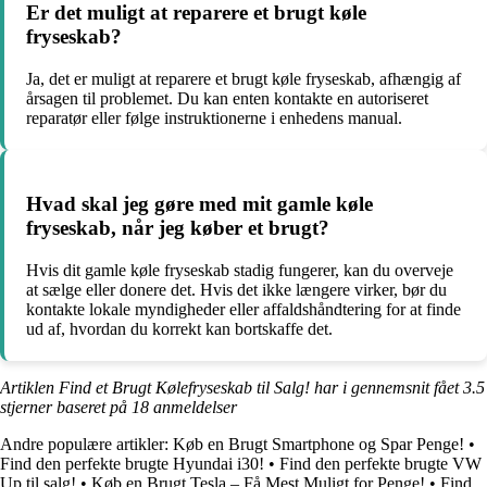
Er det muligt at reparere et brugt køle
fryseskab?
Ja, det er muligt at reparere et brugt køle fryseskab, afhængig af
årsagen til problemet. Du kan enten kontakte en autoriseret
reparatør eller følge instruktionerne i enhedens manual.
Hvad skal jeg gøre med mit gamle køle
fryseskab, når jeg køber et brugt?
Hvis dit gamle køle fryseskab stadig fungerer, kan du overveje
at sælge eller donere det. Hvis det ikke længere virker, bør du
kontakte lokale myndigheder eller affaldshåndtering for at finde
ud af, hvordan du korrekt kan bortskaffe det.
Artiklen Find et Brugt Kølefryseskab til Salg! har i gennemsnit fået
3.5
stjerner baseret på
18
anmeldelser
Andre populære artikler:
Køb en Brugt Smartphone og Spar Penge!
•
Find den perfekte brugte Hyundai i30!
•
Find den perfekte brugte VW
Up til salg!
•
Køb en Brugt Tesla – Få Mest Muligt for Penge!
•
Find