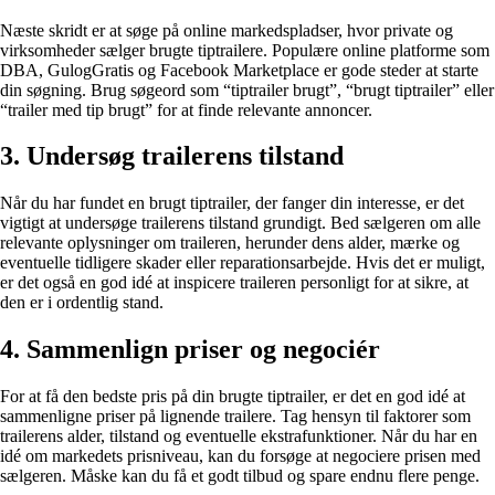
Næste skridt er at søge på online markedspladser, hvor private og
virksomheder sælger brugte tiptrailere. Populære online platforme som
DBA, GulogGratis og Facebook Marketplace er gode steder at starte
din søgning. Brug søgeord som “tiptrailer brugt”, “brugt tiptrailer” eller
“trailer med tip brugt” for at finde relevante annoncer.
3. Undersøg trailerens tilstand
Når du har fundet en brugt tiptrailer, der fanger din interesse, er det
vigtigt at undersøge trailerens tilstand grundigt. Bed sælgeren om alle
relevante oplysninger om traileren, herunder dens alder, mærke og
eventuelle tidligere skader eller reparationsarbejde. Hvis det er muligt,
er det også en god idé at inspicere traileren personligt for at sikre, at
den er i ordentlig stand.
4. Sammenlign priser og negociér
For at få den bedste pris på din brugte tiptrailer, er det en god idé at
sammenligne priser på lignende trailere. Tag hensyn til faktorer som
trailerens alder, tilstand og eventuelle ekstrafunktioner. Når du har en
idé om markedets prisniveau, kan du forsøge at negociere prisen med
sælgeren. Måske kan du få et godt tilbud og spare endnu flere penge.