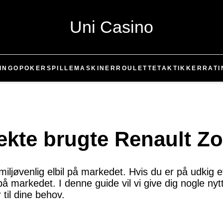
Uni Casino
INGO
POKER
SPILLEMASKINER
ROULETTE
TAKTIKKER
RATI
ekte brugte Renault Z
iljøvenlig elbil på markedet. Hvis du er på udkig e
markedet. I denne guide vil vi give dig nogle nyttig
til dine behov.