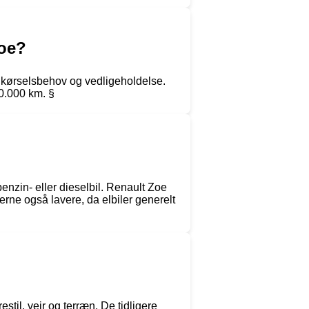
Zoe?
s kørselsbehov og vedligeholdelse.
0.000 km. §
enzin- eller dieselbil. Renault Zoe
rne også lavere, da elbiler generelt
til, vejr og terræn. De tidligere