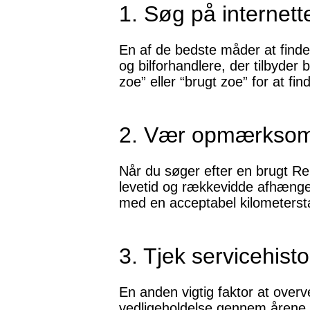
1. Søg på internett
En af de bedste måder at finde
og bilforhandlere, der tilbyder 
zoe” eller “brugt zoe” for at fin
2. Vær opmærksom 
Når du søger efter en brugt Re
levetid og rækkevidde afhænger
med en acceptabel kilometerst
3. Tjek servicehist
En anden vigtig faktor at overv
vedligeholdelse gennem årene. 