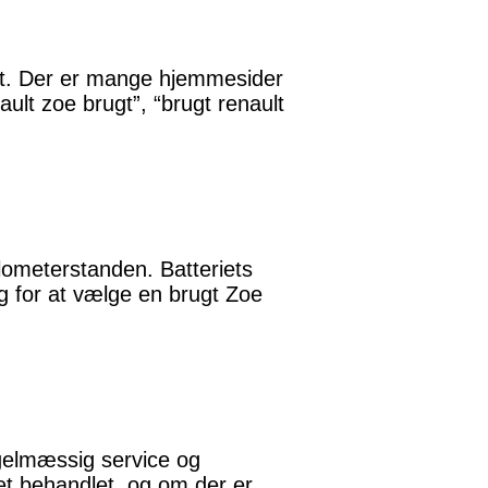
tet. Der er mange hjemmesider
ault zoe brugt”, “brugt renault
lometerstanden. Batteriets
g for at vælge en brugt Zoe
egelmæssig service og
et behandlet, og om der er