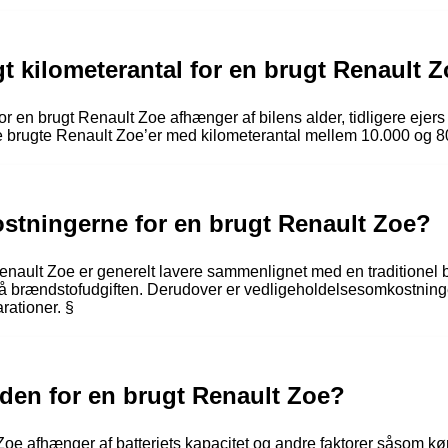
t kilometerantal for en brugt Renault 
or en brugt Renault Zoe afhænger af bilens alder, tidligere ejer
nde brugte Renault Zoe’er med kilometerantal mellem 10.000 og 8
stningerne for en brugt Renault Zoe?
enault Zoe er generelt lavere sammenlignet med en traditionel b
 på brændstofudgiften. Derudover er vedligeholdelsesomkostninge
rationer. §
den for en brugt Renault Zoe?
e afhænger af batteriets kapacitet og andre faktorer såsom køres