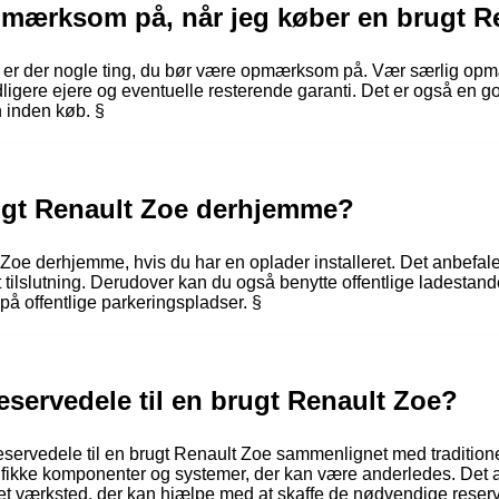
pmærksom på, når jeg køber en brugt R
 er der nogle ting, du bør være opmærksom på. Vær særlig opm
, tidligere ejere og eventuelle resterende garanti. Det er også e
n inden køb. §
ugt Renault Zoe derhjemme?
oe derhjemme, hvis du har en oplader installeret. Det anbefales 
t tilslutning. Derudover kan du også benytte offentlige ladestand
på offentlige parkeringspladser. §
reservedele til en brugt Renault Zoe?
eservedele til en brugt Renault Zoe sammenlignet med traditionel
cifikke komponenter og systemer, der kan være anderledes. Det a
ret værksted, der kan hjælpe med at skaffe de nødvendige reser